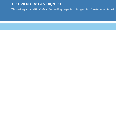
THƯ VIỆN GIÁO ÁN ĐIỆN TỬ
Thư viện giáo án điện tử GiaoAn.co tổng hợp các mẫu giáo án từ mầm non đến tiểu