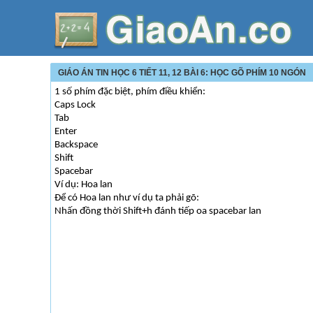
GIÁO ÁN TIN HỌC 6 TIẾT 11, 12 BÀI 6: HỌC GÕ PHÍM 10 NGÓN
1 số phím đặc biệt, phím điều khiển:
Caps Lock
Tab
Enter
Backspace
Shift
Spacebar
Ví dụ: Hoa lan
Để có Hoa lan như ví dụ ta phải gõ:
Nhấn đồng thời Shift+h đánh tiếp oa spacebar lan