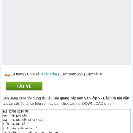
14 trang
|
Chia sẻ:
Khải Trần
| Lượt xem: 552
| Lượt tải: 0
Bạn đang xem nội dung tài liệu
Bài giảng Tập làm văn lớp 5 - Bài: Trả bài văn
tả cây cối
, để tải tài liệu về máy bạn click vào nút DOWNLOAD ở trên
BÀI GIẢNG ĐIỆN TỬ 

MÔN: TẬP LÀM VĂN 

BÀI: TRẢ BÀI VĂN TẢ CÂY CỐI 

KIỂM TRA BÀI CŨ 

2. Có mấy kiểu mở bài ? 

 a. Mở bài trực tiếp, mở bài gián tiếp 
