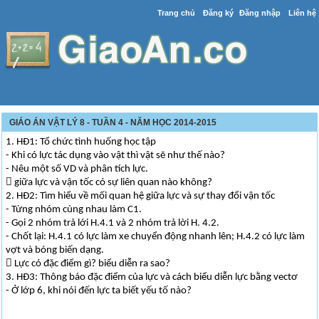
Trang chủ
Đăng ký
Đăng nhập
Liên hệ
GIÁO ÁN VẬT LÝ 8 - TUẦN 4 - NĂM HỌC 2014-2015
1. HĐ1: Tổ chức tình huống học tập
- Khi có lực tác dụng vào vật thì vật sẽ như thế nào?
- Nêu một số VD và phân tích lực.
 giữa lực và vận tốc có sự liên quan nào không?
2. HĐ2: Tìm hiểu về mối quan hệ giữa lực và sự thay đổi vận tốc
- Từng nhóm cùng nhau làm C1.
- Gọi 2 nhóm trả lới H.4.1 và 2 nhóm trả lời H. 4.2.
- Chốt lại: H.4.1 có lực làm xe chuyển động nhanh lên; H.4.2 có lực làm
vợt và bóng biến dạng.
 Lực có đặc điểm gì? biểu diễn ra sao?
3. HĐ3: Thông báo đặc điểm của lực và cách biểu diễn lực bằng vectơ
- Ở lớp 6, khi nói đến lực ta biết yếu tố nào?