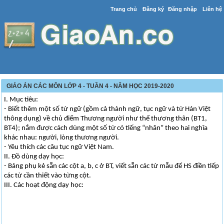
Trang chủ
Đăng ký
Đăng nhập
Liên hệ
GIÁO ÁN CÁC MÔN LỚP 4 - TUẦN 4 - NĂM HỌC 2019-2020
I. Mục tiêu:
- Biết thêm một số từ ngữ (gồm cả thành ngữ, tục ngữ và từ Hán Việt
thông dụng) về chủ điểm Thương người như thể thương thân (BT1,
BT4); nắm được cách dùng một số từ có tiếng “nhân” theo hai nghĩa
khác nhau: người, lòng thương người.
- Yêu thích các câu tục ngữ Việt Nam.
II. Đồ dùng dạy học:
- Bảng phụ kẻ sẵn các cột a, b, c ở BT, viết sẵn các từ mẫu để HS điền tiếp
các từ cần thiết vào từng cột.
III. Các hoạt động dạy học: