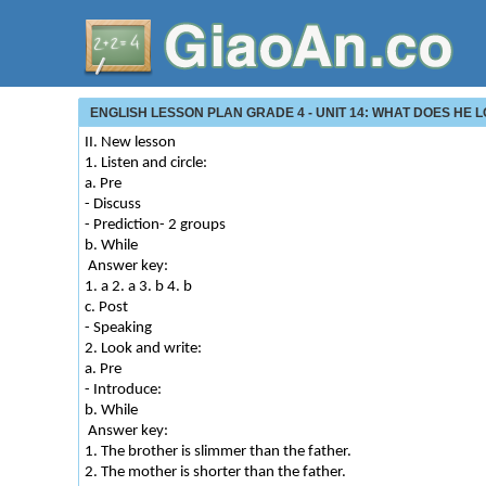
ENGLISH LESSON PLAN GRADE 4 - UNIT 14: WHAT DOES HE LOO
II. New lesson
1. Listen and circle:
a. Pre
- Discuss
- Prediction- 2 groups
b. While
Answer key:
1. a 2. a 3. b 4. b
c. Post
- Speaking
2. Look and write:
a. Pre
- Introduce:
b. While
Answer key:
1. The brother is slimmer than the father.
2. The mother is shorter than the father.