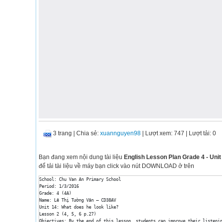
3 trang
|
Chia sẻ:
xuannguyen98
| Lượt xem: 747
| Lượt tải: 0
Bạn đang xem nội dung tài liệu
English Lesson Plan Grade 4 - Unit 
để tải tài liệu về máy bạn click vào nút DOWNLOAD ở trên
School: Chu Van An Primary School

Period: 1/3/2016 

Grade: 4 (4A)

Name: Lê Thị Tường Vân – CD38AV

Unit 14: What does he look like?

Lesson 2 (4, 5, 6 p.27)

Objectives: By the end of this lesson, students can improve their listenin