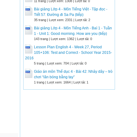
11 trang | Lượt xem: 1308 | Lượt tải: 0
Bài giảng Lớp 4 - Môn Tiếng Việt - Tập đọc -
Tiết 57: Đường đi Sa Pa (tiếp)
35 trang | Lượt xem: 2331 | Lượt tải: 2
Bài giảng Lớp 4 - Môn Tiếng Anh - Baì 1 - Tuần
1 - Unit 1: Good morning. How are you (tiếp)
143 trang | Lượt xem: 1362 | Lượt tải: 0
Lesson Plan English 4 - Week 27, Period
105+106: Test and Correct - School Year 2015-
2016
5 trang | Lượt xem: 704 | Lượt tải: 0
Giáo án môn Thể dục 4 - Bài 42: Nhảy dây – trò
chơi “lăn bóng bằng tay”
1 trang | Lượt xem: 1664 | Lượt tải: 1