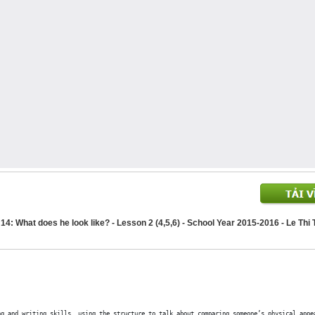
14: What does he look like? - Lesson 2 (4,5,6) - School Year 2015-2016 - Le Thi
g and writing skills, using the structure to talk about comparing someone’s physical appea