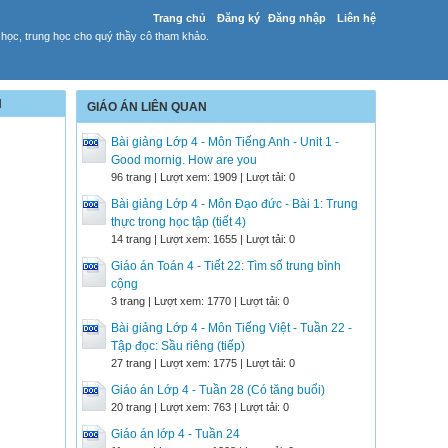
Trang chủ
Đăng ký
Đăng nhập
Liên hệ
 học, trung học cho quý thầy cô tham khảo.
N
GIÁO ÁN LIÊN QUAN
Bài giảng Lớp 4 - Môn Tiếng Anh - Unit 1 -
Good mornig. How are you
96 trang | Lượt xem: 1909 | Lượt tải: 0
Bài giảng Lớp 4 - Môn Đạo đức - Bài 1: Trung
thực trong học tập (tiết 4)
14 trang | Lượt xem: 1655 | Lượt tải: 0
Giáo án Toán 4 - Tiết 22: Tìm số trung bình
cộng
3 trang | Lượt xem: 1770 | Lượt tải: 0
Bài giảng Lớp 4 - Môn Tiếng Việt - Tuần 22 -
Tập đọc: Sầu riêng (tiếp)
27 trang | Lượt xem: 1775 | Lượt tải: 0
Giáo án Lớp 4 - Tuần 28 (Có tăng buổi)
20 trang | Lượt xem: 763 | Lượt tải: 0
Giáo án lớp 4 - Tuần 24