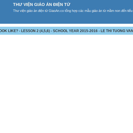
THƯ VIỆN GIÁO ÁN ĐIỆN TỬ
Thư viện giáo án điện tử GiaoAn.co tổng hợp các mẫu giáo án từ mầm non đến tiểu
K LIKE? - LESSON 2 (4,5,6) - SCHOOL YEAR 2015-2016 - LE THI TUONG VA