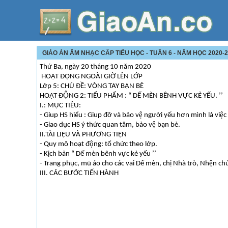
GIÁO ÁN ÂM NHẠC CẤP TIỂU HỌC - TUẦN 6 - NĂM HỌC 2020-
Thứ Ba, ngày 20 tháng 10 năm 2020
HOẠT ĐỘNG NGOÀI GIỜ LÊN LỚP
Lớp 5: CHỦ ĐỀ: VÒNG TAY BẠN BÈ
HOẠT ĐỘNG 2: TIỂU PHẨM : “ DẾ MÈN BÊNH VỰC KẺ YẾU. ’’
I.: MỤC TIÊU:
- Giup HS hiểu : Giup đỡ và bảo vệ người yếu hơn mình là việc l
- Giao dục HS ý thức quan tâm, bảo vệ bạn bè.
II.TÀI LIỆU VÀ PHƯƠNG TIỆN
- Quy mô hoạt động: tổ chức theo lớp.
- Kịch bản “ Dế mèn bênh vực kẻ yếu ’’
- Trang phục, mũ áo cho các vai Dế mèn, chị Nhà trò, Nhện chu
III. CÁC BƯỚC TIẾN HÀNH