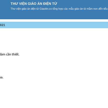
THƯ VIỆN GIÁO ÁN ĐIỆN TỬ
Thư viện giáo án điện tử GiaoAn.co tổng hợp các mẫu giáo án từ mầm non đến tiểu
2021
àm cần thiết.
́a.