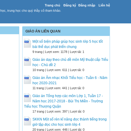
Trang chủ
Đăng ký
Đăng nhập
Liên hệ
 học, trung học cho quý thầy cô tham khảo.
GIÁO ÁN LIÊN QUAN
Một số biện pháp giúp học sinh lớp 5 học tốt
bài thể dục phát triển chung
9 trang | Lượt xem: 1178 | Lượt tải: 1
Giáo án dạy theo chủ đề môn Mỹ thuật cấp Tiểu
học - Chủ đề 2
10 trang | Lượt xem: 611 | Lượt tải: 0
Giáo án Âm nhạc Khối Tiểu học - Tuần 6 - Năm
học 2020-2021
11 trang | Lượt xem: 441 | Lượt tải: 0
Giáo án Tổng hợp các môn Lớp 1, Tuần 17 -
Năm học 2017-2018 - Bùi Thị Miền - Trường
Tiểu học Thượng Quận
17 trang | Lượt xem: 397 | Lượt tải: 0
SKKN Một số rèn kĩ năng đọc thành tiếng trong
giờ tập đọc cho học sinh lớp 4
20 trang | Lượt xem: 446 | Lượt tải: 0