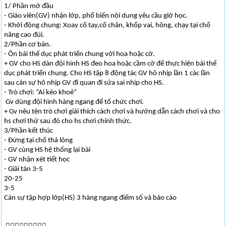
1/ Phần mở đầu
- Giáo viên(GV) nhận lớp, phổ biến nội dung yêu cầu giờ học.
- Khởi động chung: Xoay cổ tay,cổ chân, khốp vai, hông, chạy tại chổ
nâng cao đùi.
2/Phần cơ bản.
- Ôn bài thể dục phát triển chung với hoa hoặc cờ.
+ GV cho HS dàn đội hình HS đeo hoa hoặc cầm cờ để thực hiện bài thể
dục phát triển chung. Cho HS tập 8 động tác GV hô nhịp lần 1 các lần
sau cán sự hô nhịp GV đi quan đi sửa sai nhịp cho HS.
- Trò chơi: “Ai kéo khoẻ”
Gv dùng đội hình hàng ngang để tổ chức chơi.
+ Gv nêu tên trò chơi giải thích cách chơi và hướng dẫn cách chơi và cho
hs chơi thử sau đó cho hs chơi chính thức.
3/Phần kết thúc
- Đứng tại chổ thả lỏng
- GV cùng HS hệ thống lại bài
- GV nhận xét tiết học
- Giải tán 3-5
20-25
3-5
Cán sự tập hợp lớp(HS) 3 hàng ngang điểm số và báo cáo

