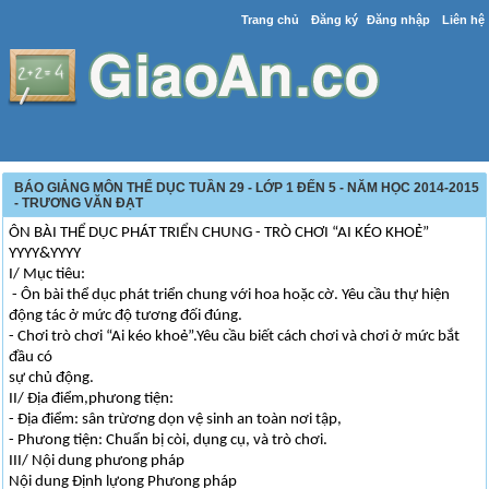
Trang chủ
Đăng ký
Đăng nhập
Liên hệ
BÁO GIẢNG MÔN THỂ DỤC TUẦN 29 - LỚP 1 ĐẾN 5 - NĂM HỌC 2014-2015
- TRƯƠNG VĂN ĐẠT
ÔN BÀI THỂ DỤC PHÁT TRIỂN CHUNG - TRÒ CHƠI “AI KÉO KHOẺ”
YYYY&YYYY
I/ Mục tiêu:
- Ôn bài thể dục phát triển chung với hoa hoặc cờ. Yêu cầu thự hiện
động tác ở mức độ tương đối đúng.
- Chơi trò chơi “Ai kéo khoẻ”.Yêu cầu biết cách chơi và chơi ở mức bắt
đầu có
sự chủ động.
II/ Địa điểm,phưong tiện:
- Địa điểm: sân trừơng dọn vệ sinh an toàn nơi tập,
- Phưong tiện: Chuẩn bị còi, dụng cụ, và trò chơi.
III/ Nội dung phưong pháp
Nội dung Định lựong Phưong pháp