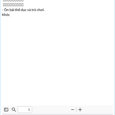


- Ôn bài thể dục và trò chơi.
Khỏc