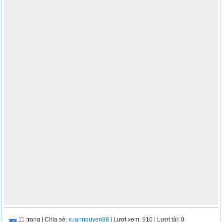
11 trang
|
Chia sẻ:
xuannguyen98
| Lượt xem: 910
| Lượt tải: 0