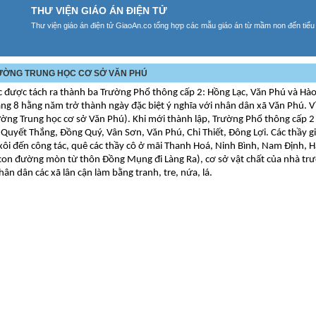
THƯ VIỆN GIÁO ÁN ĐIỆN TỬ
Thư viện giáo án điện tử GiaoAn.co tổng hợp các mẫu giáo án từ mầm non đến tiểu
TRƯỜNG TRUNG HỌC CƠ SỞ VĂN PHÚ
được tách ra thành ba Trường Phổ thông cấp 2: Hồng Lạc, Văn Phú và Hào
ng 8 hằng năm trở thành ngày đặc biệt ý nghĩa với nhân dân xã Văn Phú. V
ường Trung học cơ sở Văn Phú). Khi mới thành lập, Trường Phổ thông cấp 
Quyết Thắng, Đồng Quý, Vân Sơn, Văn Phú, Chi Thiết, Đông Lợi. Các thầy gi
 xôi đến công tác, quê các thầy cô ở mãi Thanh Hoá, Ninh Bình, Nam Định, 
 con đường mòn từ thôn Đồng Mụng đi Làng Ra), cơ sở vật chất của nhà trư
n dân các xã lân cận làm bằng tranh, tre, nứa, lá.