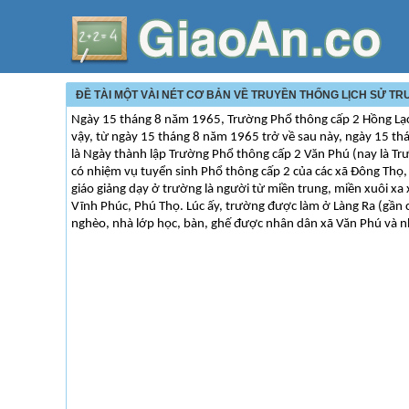
ĐỀ TÀI MỘT VÀI NÉT CƠ BẢN VỀ TRUYỀN THỐNG LỊCH SỬ 
Ngày 15 tháng 8 năm 1965, Trường Phổ thông cấp 2 Hồng Lạc 
vậy, từ ngày 15 tháng 8 năm 1965 trở về sau này, ngày 15 thá
là Ngày thành lập Trường Phổ thông cấp 2 Văn Phú (nay là Tr
có nhiệm vụ tuyển sinh Phổ thông cấp 2 của các xã Đông Thọ, 
giáo giảng dạy ở trường là người từ miền trung, miền xuôi xa
Vĩnh Phúc, Phú Thọ. Lúc ấy, trường được làm ở Làng Ra (gần
nghèo, nhà lớp học, bàn, ghế được nhân dân xã Văn Phú và nhâ