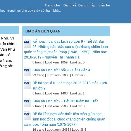
Trang chủ
Đăng ký
Đăng nhập
Liên hệ
 học, trung học cho quý thầy cô tham khảo.
GIÁO ÁN LIÊN QUAN
 Phú. Vì
Kế hoạch bài dạy Lịch sử Lớp 9 - Tiết 33, Bài
ì đó chính
25: Những năm đầu của cuộc kháng chiến toàn
2 Văn Phú
quốc chống thực dân Pháp (1946 - 1950) - Năm học
áo, cô
2018-2019 - Nguyễn Thị Thanh Hà
Hà Nam,
8 trang | Lượt xem: 1059 | Lượt tải: 0
ờng rất
Giáo án Lịch sử Khối 9 - Tiết 1 đến 4
23 trang | Lượt xem: 1085 | Lượt tải: 0
Đề thi học kì II – năm học 2012-2013 môn: Lịch
sử lớp 9
5 trang | Lượt xem: 1403 | Lượt tải: 1
Giáo án Lịch sử 9 - Tiết 38: Kiểm tra 1 tiết
2 trang | Lượt xem: 2505 | Lượt tải: 3
Đề tài Tích hợp kiến thức liên môn giúp học
sinh học tốt bài cuộc kháng chiến chống quân
xâm lược Tống năm (1075-1077)
16 trang | Lượt xem: 2485 | Lượt tải: 5