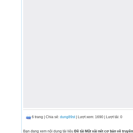
6 trang
|
Chia sẻ:
dung89st
| Lượt xem: 1690
| Lượt tải: 0
Bạn đang xem nội dung tài liệu
Đề tài Một vài nét cơ bản về truyề