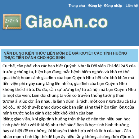
Trang chủ
Đăng ký
Đăng nhập
Liên hệ
VẬN DỤNG KIẾN THỨC LIÊN MÔN ĐỂ GIẢI QUYẾT CÁC TÌNH HUỐNG
THỰC TIỄN DÀNH CHO HỌC SINH
Cụ thể, cần phải cho các bạn biết Quỳnh Như là Đội viên Chi đội 9A5 của
trường chúng ta, hiện bạn đang mắc bệnh hiểm nghèo và khó có thể
qua khỏi; hoàn cảnh gia đình của bạn Quỳnh Như hết sức khó khăn mà
tiền viện phí ngày càng tăng lên nhiều, gia đình của bạn Quỳnh Như
không thể chi trả. Do đó, cần sự tương trợ từ xã hội mà bạn Quỳnh Như
là một đội viên; Liên đội chúng ta vốn có truyền thống tương thân
tương ái giúp đỡ lẫn nhau, lá lành đùm lá rách, một con ngựa đau cả tàu
bỏ cỏ,. Từ đó thuyết phục được các bạn sẵn sàng thể hiện tấm lòng của
mình trước hoàn cảnh đặc biệt khó khăn của bạn.
Riêng giáo viên, khi gặp tình huống trên thầy cô nên tìm hiểu bạn học
sinh phát biểu với thái độ như thế nào? Bạn là học sinh bình thường
hay cá biệt để có những lời khuyên thích hợp với cá tính của bạn. Cần
nhấn mạnh tính tập thể để bạn ấy hiểu rằng không ai sống đơn độc mà