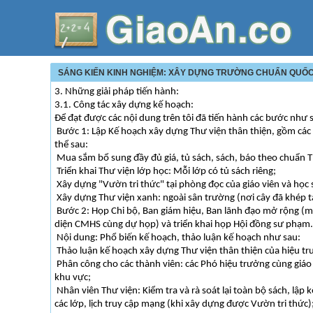
SÁNG KIẾN KINH NGHIỆM: XÂY DỰNG TRƯỜNG CHUẨN QUỐC
3. Những giải pháp tiến hành:
3.1. Công tác xây dựng kế hoạch:
Để đạt được các nội dung trên tôi đã tiến hành các bước như 
Bước 1: Lập Kế hoạch xây dựng Thư viện thân thiện, gồm các
thể sau:
Mua sắm bổ sung đầy đủ giá, tủ sách, sách, báo theo chuẩn T
Triển khai Thư viện lớp học: Mỗi lớp có tủ sách riêng;
Xây dựng "Vườn tri thức" tại phòng đọc của giáo viên và học 
Xây dựng Thư viện xanh: ngoài sân trường (nơi cây đã khép tán
Bước 2: Họp Chi bộ, Ban giám hiệu, Ban lãnh đạo mở rộng (m
diện CMHS cùng dự họp) và triển khai họp Hội đồng sư phạm.
Nội dung: Phổ biến kế hoạch, thảo luận kế hoạch như sau:
Thảo luận kế hoạch xây dựng Thư viện thân thiện của hiệu tr
Phân công cho các thành viên: các Phó hiệu trưởng cùng giáo
khu vực;
Nhân viên Thư viện: Kiểm tra và rà soát lại toàn bộ sách, lập
các lớp, lịch truy cập mạng (khi xây dựng được Vườn tri thức)