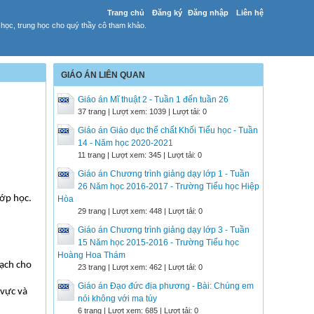
Trang chủ
Đăng ký
Đăng nhập
Liên hệ
 học, trung học cho quý thầy cô tham khảo.
GIÁO ÁN LIÊN QUAN
Giáo án Mĩ thuật 2 - Tuần 1 đến tuần 26
37 trang | Lượt xem: 1039 | Lượt tải: 0
Giáo án Giáo dục thể chất Khối Tiểu học - Tuần
14 - Năm học 2020-2021
11 trang | Lượt xem: 345 | Lượt tải: 0
Giáo án Chương trình giảng dạy lớp 1 - Tuần
26 Năm học 2016-2017 - Trường Tiểu học Hiệp
lớp học.
Hòa
29 trang | Lượt xem: 448 | Lượt tải: 0
Giáo án Chương trình giảng dạy lớp 3 - Tuần
15 Năm học 2015-2016 - Trường Tiểu học
Hoàng Hoa Thám
oạch cho
23 trang | Lượt xem: 462 | Lượt tải: 0
Giáo án Đạo đức địa phương - Bài: Chúng em
 vực và
nói không với ma túy
6 trang | Lượt xem: 685 | Lượt tải: 0