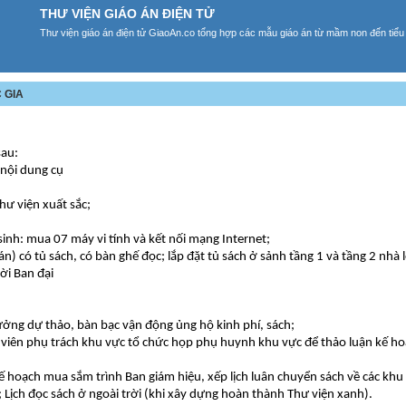
THƯ VIỆN GIÁO ÁN ĐIỆN TỬ
Thư viện giáo án điện tử GiaoAn.co tổng hợp các mẫu giáo án từ mầm non đến tiểu
 GIA
sau:
 nội dung cụ
hư viện xuất sắc;
sinh: mua 07 máy vi tính và kết nối mạng Internet;
) có tủ sách, có bàn ghế đọc; lắp đặt tủ sách ở sảnh tầng 1 và tầng 2 nhà 
ời Ban đại
ưởng dự thảo, bàn bạc vận động ủng hộ kinh phí, sách;
 viên phụ trách khu vực tổ chức họp phụ huynh khu vực để thảo luận kế h
 kế hoạch mua sắm trình Ban giám hiệu, xếp lịch luân chuyển sách về các khu
; Lịch đọc sách ở ngoài trời (khi xây dựng hoàn thành Thư viện xanh).