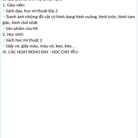
1. Giáo viên:
- Sách dạy, học mĩ thuật lớp 2
- Tranh ảnh những đồ vật có hình dạng hình vuông, hình tròn, hình tam
giác, hình chữ nhật
- Sản phẩm của HS.
2. Học sinh:
- Sách học mĩ thuật 2
- Giấy vẽ, giấy màu, màu vẽ, keo, kéo, .
III. CÁC HOẠT ĐỘNG DẠY - HỌC CHỦ YẾU: