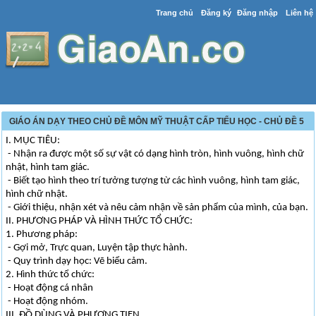
Trang chủ
Đăng ký
Đăng nhập
Liên hệ
GIÁO ÁN DẠY THEO CHỦ ĐỀ MÔN MỸ THUẬT CẤP TIỂU HỌC - CHỦ ĐỀ 5
I. MỤC TIÊU:
- Nhận ra được một số sự vật có dạng hình tròn, hình vuông, hình chữ
nhật, hình tam giác.
- Biết tạo hình theo trí tưởng tượng từ các hình vuông, hình tam giác,
hình chữ nhật.
- Giới thiệu, nhận xét và nêu cảm nhận về sản phẩm của mình, của bạn.
II. PHƯƠNG PHÁP VÀ HÌNH THỨC TỔ CHỨC:
1. Phương pháp:
- Gợi mở, Trực quan, Luyện tập thực hành.
- Quy trình dạy học: Vẽ biểu cảm.
2. Hình thức tổ chức:
- Hoạt động cá nhân
- Hoạt động nhóm.
III. ĐỒ DÙNG VÀ PHƯƠNG TIỆN.