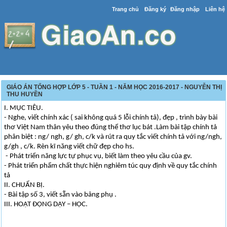
Trang chủ
Đăng ký
Đăng nhập
Liên hệ
GIÁO ÁN TỔNG HỢP LỚP 5 - TUẦN 1 - NĂM HỌC 2016-2017 - NGUYỄN THỊ
THU HUYỀN
I. MỤC TIÊU.
- Nghe, viết chính xác ( sai không quá 5 lỗi chính tả), đẹp , trình bày bài
thơ Việt Nam thân yêu theo đúng thể thơ lục bát .Làm bài tập chính tả
phân biệt : ng/ ngh, g/ gh, c/k và rút ra quy tắc viết chính tả với ng/ngh,
g/gh , c/k. Rèn kĩ năng viết chữ đẹp cho hs.
- Phát triển năng lực tự phục vụ, biết làm theo yêu cầu của gv.
- Phát triển phẩm chất thực hiện nghiêm túc quy định về quy tắc chính
tả
II. CHUẨN BỊ.
- Bài tập số 3, viết sẵn vào bảng phụ .
III. HOẠT ĐỘNG DẠY – HỌC.