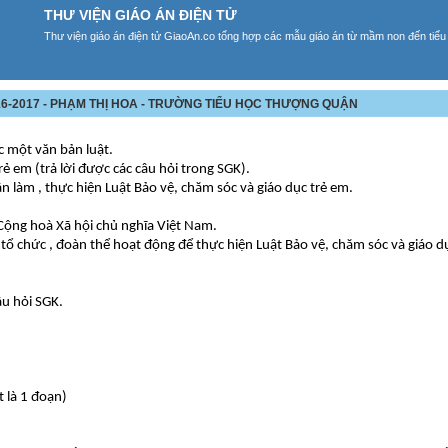
THƯ VIỆN GIÁO ÁN ĐIỆN TỬ
Thư viện giáo án điện tử GiaoAn.co tổng hợp các mẫu giáo án từ mầm non đến tiểu
16-2017 - PHẠM THỊ HOA - TRƯỜNG TIỂU HỌC THƯỢNG QUẬN
c một văn bản luật.
rẻ em (trả lời được các câu hỏi trong SGK).
ần làm , thực hiện Luật Bảo vệ, chăm sóc và giáo dục trẻ em.
 Cộng hoà Xã hội chủ nghĩa Việt Nam.
tổ chức , đoàn thể hoạt động để thực hiện Luật Bảo vệ, chăm sóc và giáo dụ
âu hỏi SGK.
t là 1 đoạn)