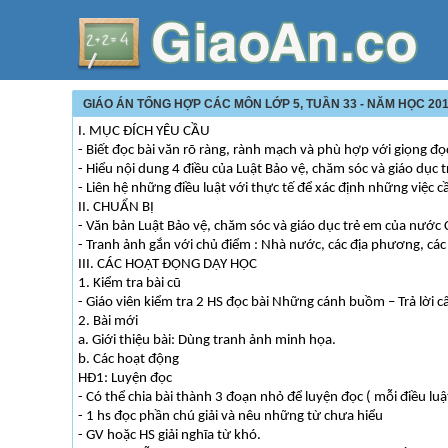
GIÁO ÁN TỔNG HỢP CÁC MÔN LỚP 5, TUẦN 33 - NĂM HỌC 20
I. MỤC ĐÍCH YÊU CẦU
- Biết đọc bài văn rõ ràng, rành mạch và phù hợp với giọng đọ
- Hiểu nội dung 4 điều của Luật Bảo vệ, chăm sóc và giáo dục t
- Liên hệ những điều luật với thực tế để xác định những việc c
II. CHUẨN BỊ
- Văn bản Luật Bảo vệ, chăm sóc và giáo dục trẻ em của nước
- Tranh ảnh gắn với chủ điểm : Nhà nước, các địa phương, các 
III. CÁC HOẠT ĐỘNG DẠY HỌC
1. Kiểm tra bài cũ
- Giáo viên kiểm tra 2 HS đọc bài Những cánh buồm – Trả lời c
2. Bài mới
a. Giới thiệu bài: Dùng tranh ảnh minh họa.
b. Các hoạt động
HĐ1: Luyện đọc
- Có thể chia bài thành 3 đoạn nhỏ để luyện đọc ( mỗi điều luậ
- 1 hs đọc phần chú giải và nêu những từ chưa hiểu
- GV hoặc HS giải nghĩa từ khó.