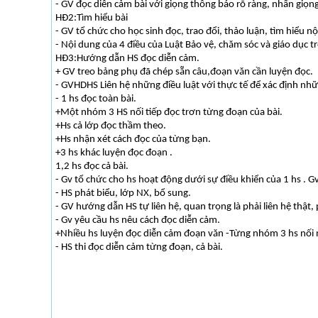
- GV đọc diễn cảm bài với giọng thông báo rõ ràng, nhấn giọng
HĐ2:Tìm hiểu bài
- GV tổ chức cho học sinh đọc, trao đổi, thảo luận, tìm hiểu n
- Nội dung của 4 điều của Luật Bảo vệ, chăm sóc và giáo dục t
HĐ3:Hướng dẫn HS đọc diễn cảm.
+ GV treo bảng phụ đã chép sẵn câu,đoạn văn cần luyện đọc.
- GVHDHS Liên hệ những điều luật với thực tế để xác định nhữn
- 1 hs đọc toàn bài.
+Một nhóm 3 HS nối tiếp đọc trơn từng đoạn của bài.
+Hs cả lớp đọc thầm theo.
+Hs nhận xét cách đọc của từng bạn.
+3 hs khác luyện đọc đoạn .
1,2 hs đọc cả bài.
- Gv tổ chức cho hs hoạt động dưới sự điều khiển của 1 hs . Gv 
- HS phát biểu, lớp NX, bổ sung.
- GV hướng dẫn HS tự liên hệ, quan trọng là phải liên hệ thật,
- Gv yêu cầu hs nêu cách đọc diễn cảm.
+Nhiều hs luyện đọc diễn cảm đoạn văn -Từng nhóm 3 hs nối 
- HS thi đọc diễn cảm từng đoạn, cả bài.