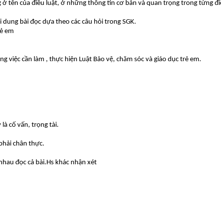
 ở tên của điều luật, ở những thông tin cơ bản và quan trọng trong từng đi
ội dung bài đọc dựa theo các câu hỏi trong SGK.
rẻ em
g việc cần làm , thực hiện Luật Bảo vệ, chăm sóc và giáo dục trẻ em.
là cố vấn, trọng tài.
 phải chân thực.
nhau đọc cả bài.Hs khác nhận xét