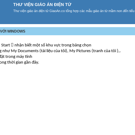
THƯ VIỆN GIÁO ÁN ĐIỆN TỬ
Thư viện giáo án điện tử GiaoAn.co tổng hợp các mẫu giáo án từ mầm non đến tiểu
N VỚI WINDOWS
 Start  nhận biết một số khu vực trong bảng chọn
như My Documents (tài liệu của tôi), My Pictures (tranh của tôi ),.
đặt trong máy tính
ng thời gian gần đây.