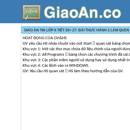
GIÁO ÁN TIN LỚP 6 TIẾT 26+ 27: BÀI THỰC HÀNH 2 LÀM QUE
HOẠT ĐỘNG CỦA GV&HS
GV yêu cầu HS nháy chuột vào nút Start  quan sát bảng chọn
Khu vực 1: Mở các thư mục chứa dữ liệu chính của người dùng 
Khu vực 2: All Programs  bảng chọn các chương trình đã cài 
Khu vực 3: Các phần mềm người sử dụng hay sử dụng nhất tro
Khu vực 4: Các lệnh vào ra WINDOWS.
GV: Yêu cầu HS quan sát  HS làm theo hướng dẫn của GV.