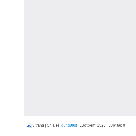
3 trang
|
Chia sẻ:
dung89st
| Lượt xem: 1525
| Lượt tải: 0