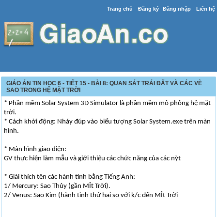
Trang chủ
Đăng ký
Đăng nhập
Liên hệ
GIÁO ÁN TIN HỌC 6 - TIẾT 15 - BÀI 8: QUAN SÁT TRÁI ĐẤT VÀ CÁC VÈ
SAO TRONG HỆ MẶT TRỜI
* Phần mềm Solar System 3D Simulator là phần mềm mô phỏng hệ mặt
trời.
* Cách khởi động: Nháy đúp vào biểu tượng Solar System.exe trên màn
hình.
* Màn hình giao diện:
GV thực hiện làm mẫu và giới thiệu các chức năng của các nỳt
* Giải thích tên các hành tinh bằng Tiếng Anh:
1/ Mercury: Sao Thủy (gần MỈt Trời).
2/ Venus: Sao Kim (hành tinh thứ hai so với k/c đến MỈt Trời