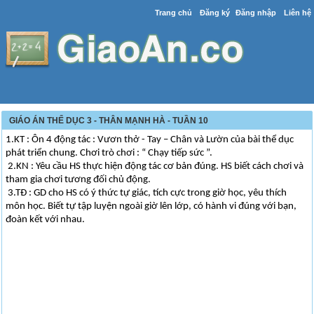
Trang chủ
Đăng ký
Đăng nhập
Liên hệ
GIÁO ÁN THỂ DỤC 3 - THÂN MẠNH HÀ - TUẦN 10
1.KT : Ôn 4 động tác : Vươn thở - Tay – Chân và Lườn của bài thể dục
phát triển chung. Chơi trò chơi : “ Chạy tiếp sức ”.
2.KN : Yêu cầu HS thực hiện động tác cơ bản đúng. HS biết cách chơi và
tham gia chơi tương đối chủ động.
3.TĐ : GD cho HS có ý thức tự giác, tích cực trong giờ học, yêu thích
môn học. Biết tự tập luyện ngoài giờ lên lớp, có hành vi đúng với bạn,
đoàn kết với nhau.