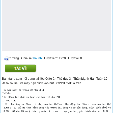
2 trang
|
Chia sẻ:
halinh
| Lượt xem: 1920
| Lượt tải: 0
Bạn đang xem nội dung tài liệu
Giáo án Thể dục 3 - Thân Mạnh Hà - Tuần 10
,
để tải tài liệu về máy bạn click vào nút DOWNLOAD ở trên
Thứ hai ngày 21 tháng 10 năm 2014

Thể dục

§19: Động tác chân và lườn của bài thể dục PTC

I/ MỤC TIÊU :

1.KT : Ôn động tác:Vươn thở -Tay của bài thể dục. Học động tác Chân - Lườn của bài thể d
 2.KN : Yêu cầu HS thực hiện động tác tương đối đúng và cơ bản đúng. Biết cách chơi và t
 3.TĐ : GD cho HS có ý thức tự giác, tích cực trong giờ học, yêu thích môn học. Biết tự 