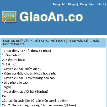
Trang chủ
Đăng ký
Đăng nhập
Liên hệ
GIÁO ÁN NGỮ VĂN 7 - TIẾT 51+52: VIẾT BÀI TẬP LÀM VĂN SỐ 3 - NĂM
HỌC 2015-2016
* Hoạt động 1: Khởi động (5 phút)
1. Ổn định lớp:
2. Kiểm tra bài cũ:
3. Bài mới:
- Giới thiệu bài - Kiểm diện .
- Kiểm tra khâu chuẩn bị của học sinh.
- Giới thiệu bài. - Lớp trưởng báo cáo.
- Lớp phó báo cáo.
- Nghe.
* Hoạt động 2: Viết bài (80phút)
Đề:
Câu 1:Nêu cách làm bài văn biểu cảm?(2điểm)
Câu 2: Nêu cảm nghỉ về người thân của em?(8điểm)