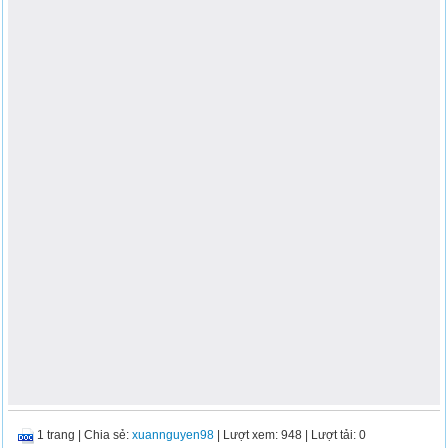
1 trang
|
Chia sẻ:
xuannguyen98
| Lượt xem: 948
| Lượt tải: 0