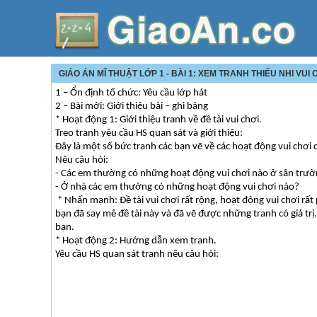
GIÁO ÁN MĨ THUẬT LỚP 1 - BÀI 1: XEM TRANH THIẾU NHI VUI 
1 – Ổn định tổ chức: Yêu cầu lớp hát
2 – Bài mới: Giới thiệu bài – ghi bảng
* Hoạt động 1: Giới thiệu tranh về đề tài vui chơi.
Treo tranh yêu cầu HS quan sát và giới thiệu:
Đây là một số bức tranh các bạn vẽ về các hoạt động vui chơi c
Nêu câu hỏi:
- Các em thường có những hoạt động vui chơi nào ở sân trư
- Ở nhà các em thường có những hoạt động vui chơi nào?
* Nhấn mạnh: Đề tài vui chơi rất rộng, hoạt động vui chơi rấ
bạn đã say mê đề tài này và đã vẽ được những tranh có giá tr
bạn.
* Hoạt động 2: Hướng dẫn xem tranh.
Yêu cầu HS quan sát tranh nêu câu hỏi: