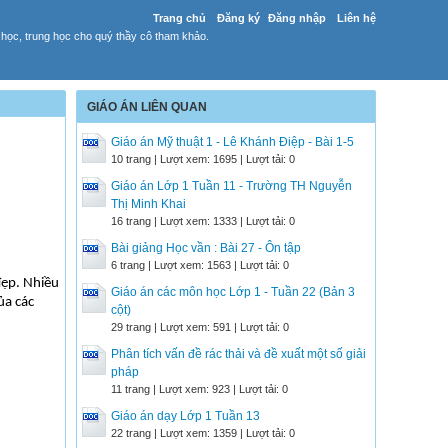
Trang chủ
Đăng ký
Đăng nhập
Liên hệ
 học, trung học cho quý thầy cô tham khảo.
GIÁO ÁN LIÊN QUAN
Giáo án Mỹ thuật 1 - Lê Khánh Điệp - Bài 1-5
10 trang | Lượt xem: 1695 | Lượt tải: 0
Giáo án Lớp 1 Tuần 11 - Trường TH Nguyễn
Thị Minh Khai
16 trang | Lượt xem: 1333 | Lượt tải: 0
Bài giảng Học vần : Bài 27 - Ôn tập
6 trang | Lượt xem: 1563 | Lượt tải: 0
đẹp. Nhiều
Giáo án các môn học Lớp 1 - Tuần 22 (Bản 3
ủa các
cột)
29 trang | Lượt xem: 591 | Lượt tải: 0
Phân tích vấn đề rác thải và đề xuất một số giải
pháp
11 trang | Lượt xem: 923 | Lượt tải: 0
Giáo án dạy Lớp 1 Tuần 13
22 trang | Lượt xem: 1359 | Lượt tải: 0