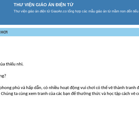
THƯ VIỆN GIÁO ÁN ĐIỆN TỬ
Thư viện giáo án điện tử GiaoAn.co tổng hợp các mẫu giáo án từ mầm non đến tiểu
CHƠI
ủa thiếu nhi.
ờng?
t phong phú và hấp dẫn, có nhiều hoạt động vui chơi có thể vẽ thành tranh 
ị. Chúng ta cùng xem tranh của các bạn để thưởng thức và học tập cách vẽ c