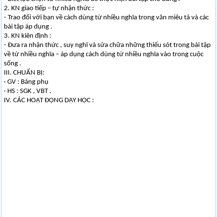
2. KN giao tiếp – tự nhận thức :
- Trao đổi với bạn về cách dùng từ nhiều nghĩa trong văn miêu tả và các
bài tập áp dụng .
3. KN kiên định :
- Đưa ra nhận thức , suy nghĩ và sửa chữa những thiếu sót trong bài tập
về từ nhiều nghĩa – áp dụng cách dùng từ nhiều nghĩa vào trong cuộc
sống .
III. CHUẨN BỊ:
· GV : Bảng phụ
· HS : SGK , VBT .
IV. CÁC HOẠT ĐỘNG DẠY HỌC :