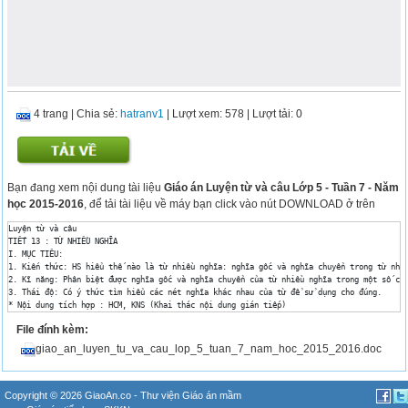
4 trang
|
Chia sẻ:
hatranv1
| Lượt xem: 578
| Lượt tải: 0
Bạn đang xem nội dung tài liệu
Giáo án Luyện từ và câu Lớp 5 - Tuần 7 - Năm
học 2015-2016
, để tải tài liệu về máy bạn click vào nút DOWNLOAD ở trên
Luyện từ và câu

TIẾT 13 : TỪ NHIỀU NGHĨA

I. MỤC TIÊU:

1. Kiến thức: HS hiểu thế nào là từ nhiều nghĩa: nghĩa gốc và nghĩa chuyển trong từ nhiề
2. Kĩ năng: Phân biệt được nghĩa gốc và nghĩa chuyển của từ nhiều nghĩa trong một số câu
3. Thái độ: Có ý thức tìm hiểu các nét nghĩa khác nhau của từ để sử dụng cho đúng. 

* Nội dung tích hợp : HCM, KNS (Khai thác nội dung gián tiếp)

II. MỤC TIÊU GIÁO DỤC KỸ NĂNG SỐNG : 

File đính kèm:
1. KN ra quyết định : Biết lựa chọn từ nhiều nghĩa trong văn miêu tả và trong ca dao, tụ
2. KN giao tiếp – tự nhận thức : Trao đổi với bạn về cách dùng từ nhiều nghĩa trong văn 
giao_an_luyen_tu_va_cau_lop_5_tuan_7_nam_hoc_2015_2016.doc
3. KN kiên định: Đưa ra nhthức, suy nghĩ và sửa chữa những thiếu sót trong bài tập về từ
III. CHUẨN BỊ:

GV: Bảng từ - Giấy - Từ điển đồng nghĩa Tiếng Việt 

HS : SGK , VBT .

Copyright © 2026
GiaoAn.co - Thư viện
Giáo án mầm
IV. CÁC HOẠT ĐỘNG DẠY HỌC :
