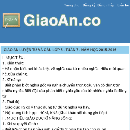
Trang chủ
Đăng ký
Đăng nhập
Liên hệ
GIÁO ÁN LUYỆN TỪ VÀ CÂU LỚP 5 - TUẦN 7 - NĂM HỌC 2015-2016
I. MỤC TIÊU:
1. Kiến thức:
- HS nhận biết nét khác biệt về nghĩa của từ nhiều nghĩa. Hiểu mối quan
hệ giữa chúng.
2. Kĩ năng:
- Biết phân biệt nghĩa gốc và nghĩa chuyển trong câu văn có dùng từ
nhiều nghĩa. Biết đặt câu phân biệt nghĩa gốc của từ nhiều nghĩa là động
từ.
3. Thái độ:
- Giáo dục HS có ý thức dùng từ đúng nghĩa và hay.
* Nội dung tích hợp : HCM, KNS (Khai thác nội dung gin tiếp)
II. MỤC TIÊU GIÁO DỤC KĨ NĂNG SỐNG:
1. KN ra quyết định :
- Biết lựa chọn từ nhiều nghĩa để thực hiện bài tập cho đúng .