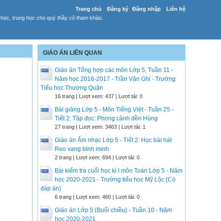
Trang chủ
Đăng ký
Đăng nhập
Liên hệ
 học, trung học cho quý thầy cô tham khảo.
GIÁO ÁN LIÊN QUAN
Giáo án Tổng hợp các môn Lớp 5, Tuần 11 -
Năm học 2016-2017 - Trần Văn Ghi - Trường
Tiểu học Thượng Quận
16 trang | Lượt xem: 437 | Lượt tải: 0
Bài giảng Lớp 5 - Môn Tiếng Việt - Tuần 25 -
Tiết 2: Tập đọc: Phong cảnh đền Hùng
27 trang | Lượt xem: 3463 | Lượt tải: 1
Giáo án Âm nhạc Lớp 5 - Tiết 2: Học bài hát
Reo vang bình minh
2 trang | Lượt xem: 694 | Lượt tải: 0
Bài kiểm tra cuối học kì I môn Toán Lớp 5 - Năm
học 2020-2021 - Trường tiểu học Mỹ Lộc (Có
đáp án)
6 trang | Lượt xem: 460 | Lượt tải: 0
Giáo án Lớp 5 (Buổi chiều) - Tuần 10 - Năm
học 2020-2021