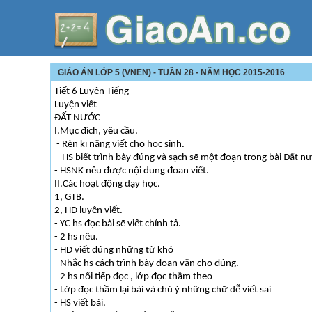
GIÁO ÁN LỚP 5 (VNEN) - TUẦN 28 - NĂM HỌC 2015-2016
Tiết 6 Luyện Tiếng
Luyện viết
ĐẤT NƯỚC
I.Mục đích, yêu cầu.
- Rèn kĩ năng viết cho học sinh.
- HS biết trình bày đúng và sạch sẽ một đoạn trong bài Đất n
- HSNK nêu được nội dung đoan viết.
II.Các hoạt động dạy học.
1, GTB.
2, HD luyện viết.
- YC hs đọc bài sẽ viết chính tả.
- 2 hs nêu.
- HD viết đúng những từ khó
- Nhắc hs cách trình bày đoạn văn cho đúng.
- 2 hs nối tiếp đọc , lớp đọc thầm theo
- Lớp đọc thầm lại bài và chú ý những chữ dễ viết sai
- HS viết bài.