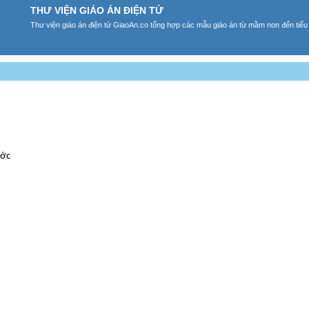
THƯ VIỆN GIÁO ÁN ĐIỆN TỬ
Thư viện giáo án điện tử GiaoAn.co tổng hợp các mẫu giáo án từ mầm non đến tiểu
ước