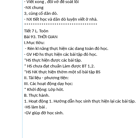
- Viết xong , đổi vở để soát lỗi
-NX chung
3, củng cố dăn dò.
- NX tiết học và dăn dò luyện viết ở nhà.
**********************************
Tiết 7 L. Toỏn
Bài 93. THỜI GIAN
I.Mục tiờu:
- Rèn kĩ năng thực hiện các dang toán đó học.
- GV HD hs thực hiện các bài tập đó học.
*HS thực hiện được các bài tập.
* HS chưa đạt chuẩn Làm được BT 1,2.
*HS NK thực hiện thờm một số bài tập BS
II. Tài liệu - phương tiện:
III. Các hoạt động dạy học:
* Khởi động: Lớp hỏt.
B. Thực hành.
1. Hoạt động 1. Hướng dẫn học sinh thực hiện lại các bài tập.
-HS làm bài .
-GV giúp đỡ học sinh.