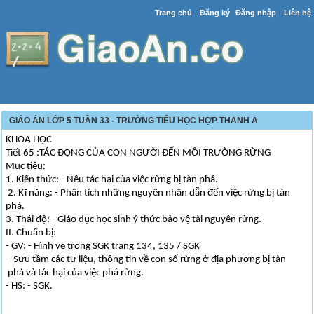
Trang chủ
Đăng ký
Đăng nhập
Liên hệ
GIÁO ÁN LỚP 5 TUẦN 33 - TRƯỜNG TIỂU HỌC HỢP THANH A
KHOA HỌC
Tiết 65 :TÁC ĐỘNG CỦA CON NGƯỜI ĐẾN MÔI TRƯỜNG RỪNG
Mục tiêu:
1. Kiến thức: - Nêu tác hại của việc rừng bị tàn phá.
2. Kĩ năng: - Phân tích những nguyên nhân dẫn đến việc rừng bị tàn
phá.
3. Thái độ: - Giáo dục học sinh ý thức bảo vệ tài nguyên rừng.
II. Chuẩn bị:
- GV: - Hình vẽ trong SGK trang 134, 135 / SGK
- Sưu tầm các tư liệu, thông tin về con số rừng ở địa phương bị tàn
phá và tác hại của việc phá rừng.
- HS: - SGK.