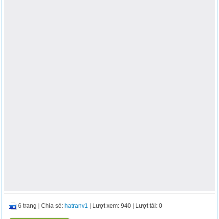
6 trang
|
Chia sẻ:
hatranv1
| Lượt xem: 940
| Lượt tải: 0