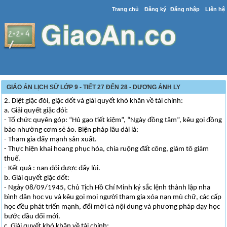
Trang chủ
Đăng ký
Đăng nhập
Liên hệ
GIÁO ÁN LỊCH SỬ LỚP 9 - TIẾT 27 ĐẾN 28 - DƯƠNG ÁNH LY
2. Diệt giặc đói, giặc dốt và giải quyết khó khăn về tài chính:
a. Giải quyết giặc đói:
- Tổ chức quyên góp: “Hủ gạo tiết kiệm”, “Ngày đồng tâm”, kêu gọi đồng
bào nhường cơm sẻ áo. Biện pháp lâu dài là:
- Tham gia đẩy mạnh sản xuất.
- Thực hiện khai hoang phục hóa, chia ruộng đất công, giảm tô giảm
thuế.
- Kết quả : nạn đói được đẩy lùi.
b. Giải quyết giặc dốt:
- Ngày 08/09/1945, Chủ Tịch Hồ Chí Minh ký sắc lệnh thành lập nha
bình dân học vụ và kêu gọi mọi người tham gia xóa nạn mù chữ, các cấp
học đều phát triển mạnh, đổi mới cả nội dung và phương pháp dạy học
bước đầu đổi mới.
c. Giải quyết khó khăn về tài chính: