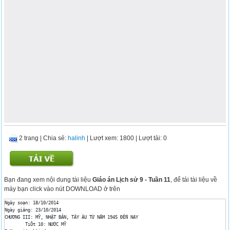
2 trang
|
Chia sẻ:
halinh
| Lượt xem: 1800
| Lượt tải: 0
Bạn đang xem nội dung tài liệu
Giáo án Lịch sử 9 - Tuần 11
, để tải tài liệu về
máy bạn click vào nút DOWNLOAD ở trên
Ngày soạn: 18/10/2014

Ngày giảng: 23/10/2014

CHƯƠNG III: MỸ, NHẬT BẢN, TÂY ÂU TỪ NĂM 1945 ĐẾN NAY

	TiÕt 10: NƯỚC MỸ
