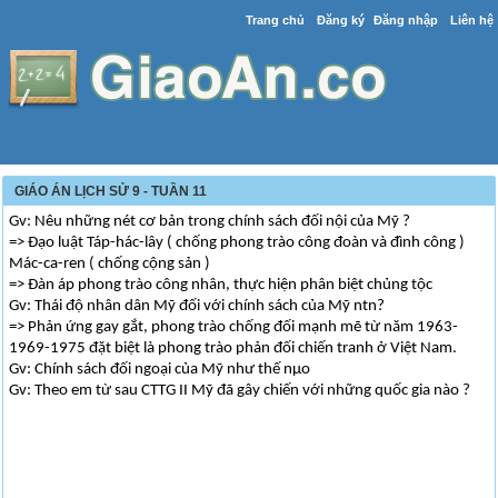
Trang chủ
Đăng ký
Đăng nhập
Liên hệ
GIÁO ÁN LỊCH SỬ 9 - TUẦN 11
Gv: Nêu những nét cơ bản trong chính sách đối nội của Mỹ ?
=> Đạo luật Táp-hác-lây ( chống phong trào công đoàn và đình công )
Mác-ca-ren ( chống cộng sản )
=> Đàn áp phong trào công nhân, thực hiện phân biệt chủng tộc
Gv: Thái độ nhân dân Mỹ đối với chính sách của Mỹ ntn?
=> Phản ứng gay gắt, phong trào chống đối mạnh mẽ từ năm 1963-
1969-1975 đặt biệt là phong trào phản đối chiến tranh ở Việt Nam.
Gv: Chính sách đối ngoại của Mỹ như thế nµo
Gv: Theo em từ sau CTTG II Mỹ đã gây chiến với những quốc gia nào ?