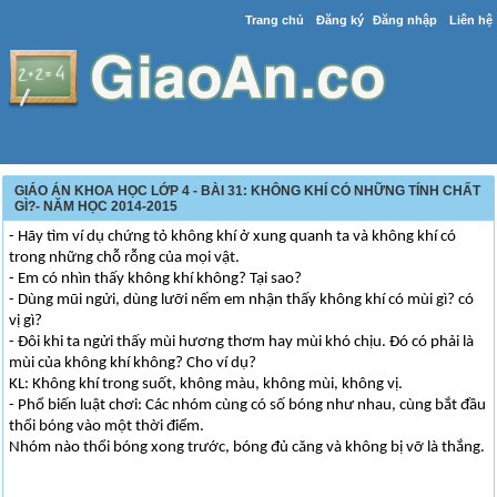
Trang chủ
Đăng ký
Đăng nhập
Liên hệ
GIÁO ÁN KHOA HỌC LỚP 4 - BÀI 31: KHÔNG KHÍ CÓ NHỮNG TÍNH CHẤT
GÌ?- NĂM HỌC 2014-2015
- Hãy tìm ví dụ chứng tỏ không khí ở xung quanh ta và không khí có
trong những chỗ rỗng của mọi vật.
- Em có nhìn thấy không khí không? Tại sao?
- Dùng mũi ngửi, dùng lưỡi nếm em nhận thấy không khí có mùi gì? có
vị gì?
- Đôi khi ta ngửi thấy mùi hương thơm hay mùi khó chịu. Đó có phải là
mùi của không khí không? Cho ví dụ?
KL: Không khí trong suốt, không màu, không mùi, không vị.
- Phổ biến luật chơi: Các nhóm cùng có số bóng như nhau, cùng bắt đầu
thổi bóng vào một thời điểm.
Nhóm nào thổi bóng xong trước, bóng đủ căng và không bị vỡ là thắng.