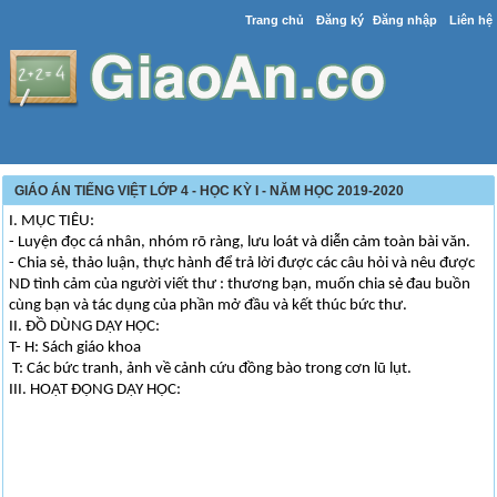
Trang chủ
Đăng ký
Đăng nhập
Liên hệ
GIÁO ÁN TIẾNG VIỆT LỚP 4 - HỌC KỲ I - NĂM HỌC 2019-2020
I. MỤC TIÊU:
- Luyện đọc cá nhân, nhóm rõ ràng, lưu loát và diễn cảm toàn bài văn.
- Chia sẻ, thảo luận, thực hành để trả lời được các câu hỏi và nêu được
ND tình cảm của người viết thư : thương bạn, muốn chia sẻ đau buồn
cùng bạn và tác dụng của phần mở đầu và kết thúc bức thư.
II. ĐỒ DÙNG DẠY HỌC:
T- H: Sách giáo khoa
T: Các bức tranh, ảnh về cảnh cứu đồng bào trong cơn lũ lụt.
III. HOẠT ĐỘNG DẠY HỌC: