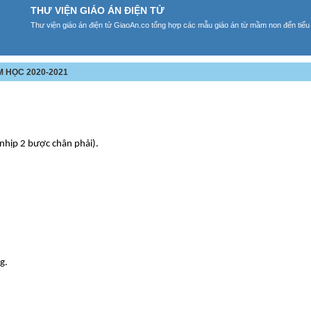
THƯ VIỆN GIÁO ÁN ĐIỆN TỬ
Thư viện giáo án điện tử GiaoAn.co tổng hợp các mẫu giáo án từ mầm non đến tiểu
M HỌC 2020-2021
 nhịp 2 bược chân phải).
g.