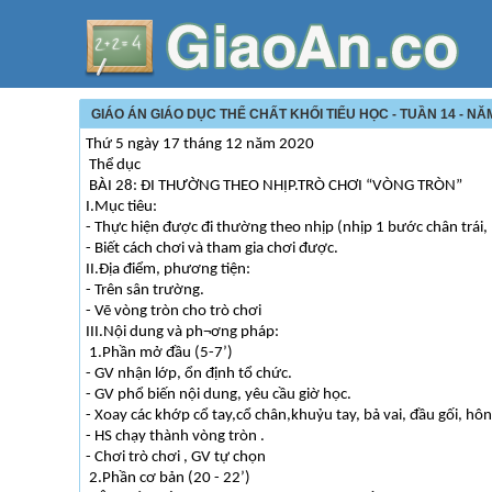
GIÁO ÁN GIÁO DỤC THỂ CHẤT KHỐI TIỂU HỌC - TUẦN 14 - NĂ
Thứ 5 ngày 17 tháng 12 năm 2020
Thể dục
BÀI 28: ĐI THƯỜNG THEO NHỊP.TRÒ CHƠI “VÒNG TRÒN”
I.Mục tiêu:
- Thực hiện được đi thường theo nhịp (nhịp 1 bước chân trái,
- Biết cách chơi và tham gia chơi được.
II.Địa điểm, phương tiện:
- Trên sân trường.
- Vẽ vòng tròn cho trò chơi
III.Nội dung và ph¬ơng pháp:
1.Phần mở đầu (5-7’)
- GV nhận lớp, ổn định tổ chức.
- GV phổ biến nội dung, yêu cầu giờ học.
- Xoay các khớp cổ tay,cổ chân,khuỷu tay, bả vai, đầu gối, hôn
- HS chạy thành vòng tròn .
- Chơi trò chơi , GV tự chọn
2.Phần cơ bản (20 - 22’)