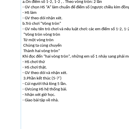
a.Ôn điểm số 1-2, 1-2 , . Theo vòng tròn: 2 lần
- GV chọn HS “A” làm chuẩn để điểm số (ngược chiều kim đồn
- HS làm
- GV theo dỏi nhận xét.
b.Trò chơi “Vòng tròn”
- GV nêu tên trò chơi và nêu luật chơi: các em điểm số 1-2, 1-
“Vòng tròn vòng tròn
Từ một vòng tròn
Chúng ta cùng chuyển
Thành hai vòng tròn”
Khi đọc đến “hai vòng tròn”, những em số 1 nhảy sang phải m
- HS chơi thử
- HS chơi thật.
- GV theo dỏi và nhận xét.
3.Phần kết thúc (5-7’)
- Cúi người thả lỏng 5 lần.
- GVcùng HS hệ thống bài.
- Nhận xét giờ học.
- Giao bài tập về nhà.