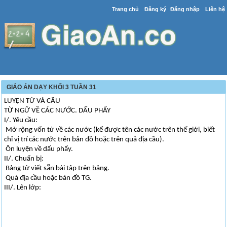
Trang chủ
Đăng ký
Đăng nhập
Liên hệ
GIÁO ÁN DẠY KHỐI 3 TUẦN 31
LUYỆN TỪ VÀ CÂU
TỪ NGỮ VỀ CÁC NƯỚC. DẤU PHẨY
I/. Yêu cầu:
Mở rộng vốn từ về các nước (kể được tên các nước trên thế giới, biết
chỉ vị trí các nước trên bản đồ hoặc trên quả địa cầu).
Ôn luyện về dấu phẩy.
II/. Chuẩn bị:
Bảng từ viết sẵn bài tập trên bảng.
Quả địa cầu hoặc bản đồ TG.
III/. Lên lớp: