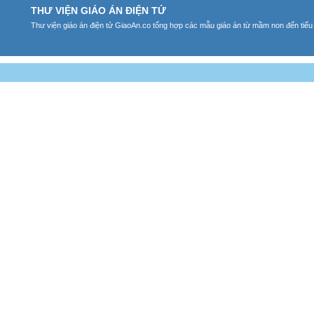
THƯ VIỆN GIÁO ÁN ĐIỆN TỬ
Thư viện giáo án điện tử GiaoAn.co tổng hợp các mẫu giáo án từ mầm non đến tiểu