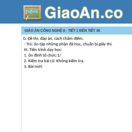
GIÁO ÁN CÔNG NGHỆ 8 - TIẾT 1 ĐẾN TIẾT 36
G: Đề thi, đáp án, cách chấm điểm.
- Trò: ôn tập những phần đã học, chuẩn bị giấy thi.
III. Tiến trình dạy học:
1. ổn định tổ chức:1/
2. Kiểm tra bài cũ: Không kiểm tra.
3. Bài mới: