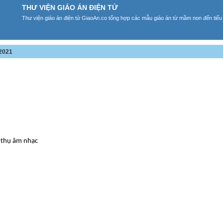
THƯ VIỆN GIÁO ÁN ĐIỆN TỬ
Thư viện giáo án điện tử GiaoAn.co tổng hợp các mẫu giáo án từ mầm non đến tiểu
2021
 thụ âm nhạc