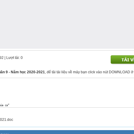
492
| Lượt tải: 0
uần 9 - Năm học 2020-2021
, để tải tài liệu về máy bạn click vào nút DOWNLOAD ở 
021.doc