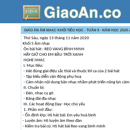
GIÁO ÁN ÂM NHẠC KHỐI TIỂU HỌC - TUẦN 9 - NĂM HỌC 2020-
Thứ Sáu, ngày 13 tháng 11 năm 2020
Khối 5 Âm nhạc
Ôn bài hát : REO VANG BÌNH MINH
HÃY GIỮ CHO EM BẦU TRỜI XANH
NGHE NHẠC
I. Mục tiêu:
- Hát đúng giai điệu sắc thái và thuộc lời ca của 2 bài hát
- Tập biểu diễn vận động phụ hoạ
- Cảm nhận nội dung bản nhạc nhằm phát triển năng lực cảm
II. Chuẩn bị:
- Đàn, nhạc cụ gõ
- Băng đài đĩa nhạc
III. Các hoạt động Dạy- Học chủ yếu
1. Phần mở đầu:
- Ổn định lớp: HS hát bài: Em yêu hoà bình
- Luyện âm: HS luyện âm theo đàn
- Kiểm tra bài cũ: HS hát bài Reo vang bình minh