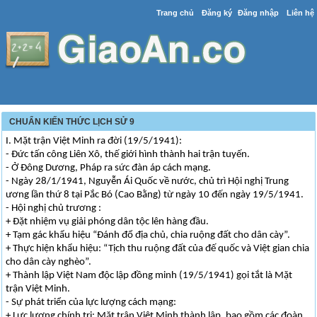
Trang chủ
Đăng ký
Đăng nhập
Liên hệ
CHUẨN KIẾN THỨC LỊCH SỬ 9
I. Mặt trận Việt Minh ra đời (19/5/1941):
- Đức tấn công Liên Xô, thế giới hình thành hai trận tuyến.
- Ở Đông Dương, Pháp ra sức đàn áp cách mạng.
- Ngày 28/1/1941, Nguyễn Ái Quốc về nước, chủ trì Hội nghị Trung
ương lần thứ 8 tại Pắc Bó (Cao Bằng) từ ngày 10 đến ngày 19/5/1941.
- Hội nghị chủ trương :
+ Đặt nhiệm vụ giải phóng dân tộc lên hàng đầu.
+ Tạm gác khẩu hiệu “Đánh đổ địa chủ, chia ruộng đất cho dân cày”.
+ Thực hiện khẩu hiệu: “Tịch thu ruộng đất của đế quốc và Việt gian chia
cho dân cày nghèo”.
+ Thành lập Việt Nam độc lập đồng minh (19/5/1941) gọi tắt là Mặt
trận Việt Minh.
- Sự phát triển của lực lượng cách mạng:
+ Lực lượng chính trị: Mặt trận Việt Minh thành lập, bao gồm các đoàn