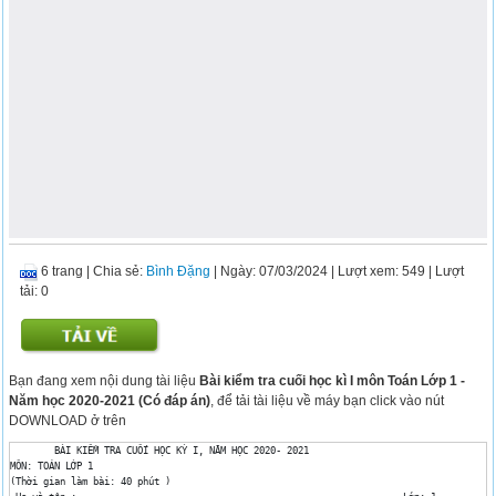
6 trang
|
Chia sẻ:
Bình Đặng
| Ngày: 07/03/2024
| Lượt xem: 549
| Lượt
tải: 0
Bạn đang xem nội dung tài liệu
Bài kiểm tra cuối học kì I môn Toán Lớp 1 -
Năm học 2020-2021 (Có đáp án)
, để tải tài liệu về máy bạn click vào nút
DOWNLOAD ở trên
	BÀI KIỂM TRA CUỐI HỌC KỲ I, NĂM HỌC 2020- 2021

MÔN: TOÁN LỚP 1

(Thời gian làm bài: 40 phút )
