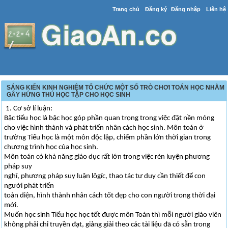
Trang chủ
Đăng ký
Đăng nhập
Liên hệ
SÁNG KIẾN KINH NGHIỆM TỔ CHỨC MỘT SỐ TRÒ CHƠI TOÁN HỌC NHẰM
GÂY HỨNG THÚ HỌC TẬP CHO HỌC SINH
1. Cơ sở lí luận:
Bậc tiểu học là bậc học góp phần quan trọng trong việc đặt nền móng
cho việc hình thành và phát triển nhân cách học sinh. Môn toán ở
trường Tiểu học là một môn độc lập, chiếm phần lớn thời gian trong
chương trình học của học sinh.
Môn toán có khả năng giáo dục rất lớn trong việc rèn luyện phương
pháp suy
nghĩ, phương pháp suy luận lôgíc, thao tác tư duy cần thiết để con
người phát triển
toàn diện, hình thành nhân cách tốt đẹp cho con người trong thời đại
mới.
Muốn học sinh Tiểu học học tốt được môn Toán thì mỗi người giáo viên
không phải chỉ truyền đạt, giảng giải theo các tài liệu đã có sẵn trong