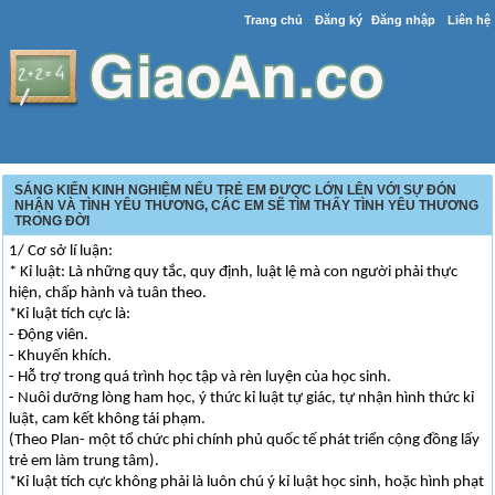
Trang chủ
Đăng ký
Đăng nhập
Liên hệ
SÁNG KIẾN KINH NGHIỆM NẾU TRẺ EM ĐƯỢC LỚN LÊN VỚI SỰ ĐÓN
NHẬN VÀ TÌNH YÊU THƯƠNG, CÁC EM SẼ TÌM THẤY TÌNH YÊU THƯƠNG
TRONG ĐỜI
1/ Cơ sở lí luận:
* Kỉ luật: Là những quy tắc, quy định, luật lệ mà con người phải thực
hiện, chấp hành và tuân theo.
*Kỉ luật tích cực là:
- Động viên.
- Khuyến khích.
- Hỗ trợ trong quá trình học tập và rèn luyện của học sinh.
- Nuôi dưỡng lòng ham học, ý thức kỉ luật tự giác, tự nhận hình thức kỉ
luật, cam kết không tái phạm.
(Theo Plan- một tổ chức phi chính phủ quốc tế phát triển cộng đồng lấy
trẻ em làm trung tâm).
*Kỉ luật tích cực không phải là luôn chú ý kỉ luật học sinh, hoặc hình phạt