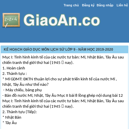
Trang chủ
Đăng ký
Đăng nhập
Liên hệ
KẾ HOẠCH GIÁO DỤC MÔN LỊCH SỬ LỚP 9 - NĂM HỌC 2019-2020
Mục I: Tình hình kinh tế của các nước tư bản: Mĩ, Nhật Bản, Tây Âu sau
chiến tranh thế giới thứ hai (1945  nay).
1. Hoàn cảnh
2. Thành tựu :
* Mĩ GDMT: ĐKTN thuận lợi cho sự phát triển kinh tế của nước Mĩ ,
Nhật, Tây Âu như thế nào?
- Máy chiếu, bảng phụ
- Bản đồ nước Mĩ, Nhật, Tây Âu Mục II bài 8 lồng ghép nội dung bài 12
Mục I: Tình hình kinh tế của các nước tư bản: Mĩ, Nhật Bản, Tây Âu sau
chiến tranh thế giới thứ hai (1945  nay).
2. Thành tựu (Tiếp):
* Nhật Bản
* Tây Âu