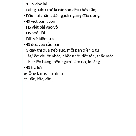
- 1 HS đọc lại
- Đúng. Như thế là các con đều thấy rằng .
- Dấu hai chấm, dấu gạch ngang đầu dòng.
-HS viết bảng con
- HS viết bài vào vở
- HS soát lỗi
- Đổi vở kiểm tra
-HS đọc yêu cầu bài
- 3 dãy thi đua tiếp sức, mỗi bạn điền 1 từ
+ ăt/ ăc: chuột nhắt, nhắc nhở, đặt tên, thắc mắc
+ l/ n: lên bảng, nên người, ấm no, lo lắng
-HS trả lời
a/ Ông bà nội, lạnh, lạ
c/ Dắt, bắc, cắt.