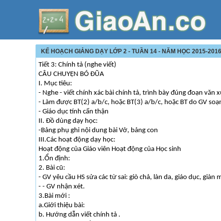
KẾ HOẠCH GIẢNG DẠY LỚP 2 - TUẦN 14 - NĂM HỌC 2015-2016
Tiết 3: Chính tả (nghe viết)
CÂU CHUYỆN BÓ ĐŨA
I. Mục tiêu:
- Nghe - viết chính xác bài chính tả, trình bày đúng đoạn văn x
- Làm được BT(2) a/b/c, hoặc BT(3) a/b/c, hoặc BT do GV soạ
- Giáo dục tính cẩn thận
II. Đồ dùng dạy học:
-Bảng phụ ghi nội dung bài Vở, bảng con
III.Các hoạt động dạy học:
Hoạt động của Giáo viên Hoạt động của Học sinh
1.Ổn định:
2. Bài cũ:
- GV yêu cầu HS sửa các từ sai: giò chả, làn da, giáo dục, giàn
- - GV nhận xét.
3.Bài mới :
a.Giới thiệu bài:
b. Hướng dẫn viết chính tả .