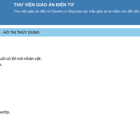
THƯ VIỆN GIÁO ÁN ĐIỆN TỬ
Thư viện giáo án điện tử GiaoAn.co tổng hợp các mẫu giáo án từ mầm non đến tiểu
 - HỒ THỊ THÙY DUNG
uôi có lời nói nhân vật.
n.
 mướp.