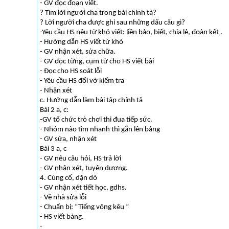
- GV đọc đoạn viết.
? Tìm lời người cha trong bài chính tả?
? Lời người cha được ghi sau những dấu câu gì?
-Yêu cầu HS nêu từ khó viết: liền bảo, biết, chia lẻ, đoàn kết .
- Hướng dẫn HS viết từ khó
- GV nhận xét, sửa chữa.
- GV đọc từng, cụm từ cho HS viết bài
- Đọc cho HS soát lỗi
- Yêu cầu HS đổi vở kiểm tra
- Nhận xét
c. Hướng dẫn làm bài tập chính tả
Bài 2 a, c:
-GV tổ chức trò chơi thi đua tiếp sức.
- Nhóm nào tìm nhanh thì gắn lên bảng
- GV sửa, nhận xét
Bài 3 a, c
- GV nêu câu hỏi, HS trả lời
- GV nhận xét, tuyên dương.
4. Củng cố, dặn dò
- GV nhận xét tiết học, gdhs.
- Về nhà sửa lỗi
- Chuẩn bị: “Tiếng võng kêu ”
- HS viết bảng.
-