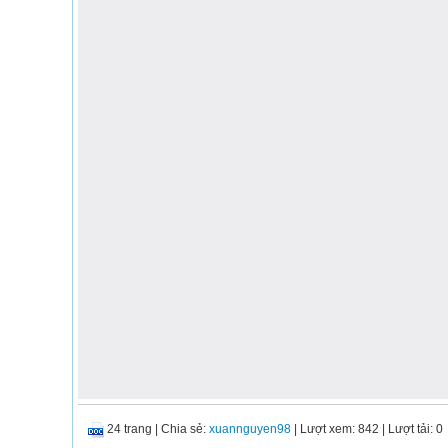
24 trang
|
Chia sẻ:
xuannguyen98
| Lượt xem: 842
| Lượt tải: 0