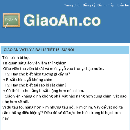
Trang chủ
Đăng ký
Đăng nhập
Liên hệ
GIÁO ÁN VẬT LÝ 8 BÀI 12 TIẾT 15: SỰ NỔI
Tiến trình bi học
Hs quan sát giáo viên làm thí nghiệm
Giáo viên thả viên bi sắt và miếng gỗ vào trong chậu nước.
-HS: Hãy cho biết hiện tượng gì xẩy ra?
+ Bi sắt chìm, gỗ không chìm
-HS: Hãy cho biết tại sao bi sắt chìm?
+ Có thể hs cho rằng bi sắt nặng hơn nên chìm.
- Giáo viên khẳng định không phải vật nào nặng hơn cũng chìm, vật nào
nhẹ hơn sẽ nổi.
Ví dụ tàu to, nặng hơn kim nhưng tàu nổi, kim chìm. Vậy để vật nổi ta
cần những điều kiện gì? Điều đó sẽ đđược tìm hiểu trong bi học hơm
nay