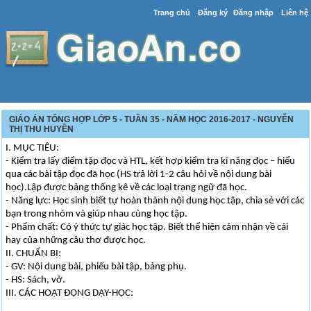
Trang chủ
Đăng ký
Đăng nhập
Liên hệ
GIÁO ÁN TỔNG HỢP LỚP 5 - TUẦN 35 - NĂM HỌC 2016-2017 - NGUYỄN
THỊ THU HUYỀN
I. MỤC TIÊU:
- Kiểm tra lấy điểm tập đọc và HTL, kết hợp kiểm tra kĩ năng đọc – hiểu
qua các bài tập đọc đã học (HS trả lời 1-2 câu hỏi về nội dung bài
học).Lập được bảng thống kê về các loại trạng ngữ đã học.
- Năng lực: Học sinh biết tự hoàn thành nội dung học tập, chia sẻ với các
bạn trong nhóm và giúp nhau cùng học tập.
- Phẩm chất: Có ý thức tự giác học tập. Biết thể hiện cảm nhận về cái
hay của những câu thơ được học.
II. CHUẨN BỊ:
- GV: Nội dung bài, phiếu bài tập, bảng phụ.
- HS: Sách, vở.
III. CÁC HOẠT ĐỘNG DẠY-HỌC: