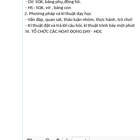
- GV: SGK, bảng phụ,đồng hồ.
- HS : SGK, vở , bảng con
2. Phương pháp và kĩ thuật dạy học
- Vấn đáp, quan sát, thảo luận nhóm, thực hành, trò chơi
- Kĩ thuật đặt và trả lời câu hỏi, kĩ thuật trình bày một phút
III. TỔ CHỨC CÁC HOẠT ĐỘNG DẠY - HỌC