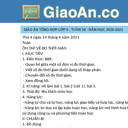
GIÁO ÁN TỔNG HỢP LỚP 5 - TUẦN 30 - NĂM HỌC 2020-2021
Thứ 4 ngày 14 tháng 4 năm 2021
Toán
ÔN TẬP VỀ ĐO THỜI GIAN
I. MỤC TIÊU
1. Kiến thức: Biết:
- Quan hệ giữa một số đơn vị đo thời gian.
- Viết số đo thời gian dưới dạng số thập phân.
- Chuyển đổi số đo thời gian.
- Xem đồng hồ.
2. Kĩ năng: HS làm bài 1, bài 2 (cột 1), bài 3.
3. Thái độ: Yêu thích môn học
4. Năng lực:
- Năng tư chủ và tự học, năng lực giao tiếp và hợp tác, năng lự
- Năng lực tư duy và lập luận toán học, năng lực mô hình hoá t
sử dụng công cụ và phương tiện toán học
II. CHUẨN BỊ
1. Đồ dùng