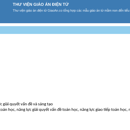
THƯ VIỆN GIÁO ÁN ĐIỆN TỬ
Thư viện giáo án điện tử GiaoAn.co tổng hợp các mẫu giáo án từ mầm non đến tiểu
c giải quyết vấn đề và sáng tạo
oán học, năng lực giải quyết vấn đề toán học, năng lực giao tiếp toán học, 