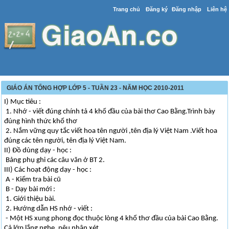
Trang chủ
Đăng ký
Đăng nhập
Liên hệ
GIÁO ÁN TỔNG HỢP LỚP 5 - TUẦN 23 - NĂM HỌC 2010-2011
I) Mục tiêu :
1. Nhớ - viết đúng chính tả 4 khổ đầu của bài thơ Cao Bằng.Trình bày
đúng hình thức khổ thơ
2. Nắm vững quy tắc viết hoa tên người ,tên địa lý Việt Nam .Viết hoa
đúng các tên người, tên địa lý Việt Nam.
II) Đồ dùng dạy - học :
Bảng phụ ghi các câu văn ở BT 2.
III) Các hoạt động dạy - học :
A - Kiểm tra bài cũ
B - Dạy bài mới :
1. Giới thiệu bài.
2. Hướng dẫn HS nhớ - viết :
- Một HS xung phong đọc thuộc lòng 4 khổ thơ đầu của bài Cao Bằng.
Cả lớp lắng nghe, nêu nhận xét.