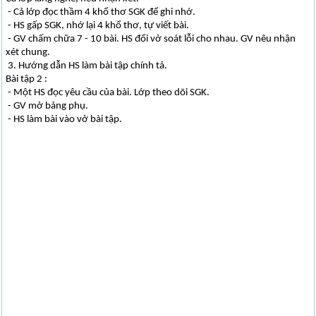
- Cả lớp đọc thầm 4 khổ thơ SGK để ghi nhớ.
- HS gấp SGK, nhớ lại 4 khổ thơ, tự viết bài.
- GV chấm chữa 7 - 10 bài. HS đổi vở soát lỗi cho nhau. GV nêu nhận
xét chung.
3. Hướng dẫn HS làm bài tập chính tả.
Bài tập 2 :
- Một HS đọc yêu cầu của bài. Lớp theo dõi SGK.
- GV mở bảng phụ.
- HS làm bài vào vở bài tập.