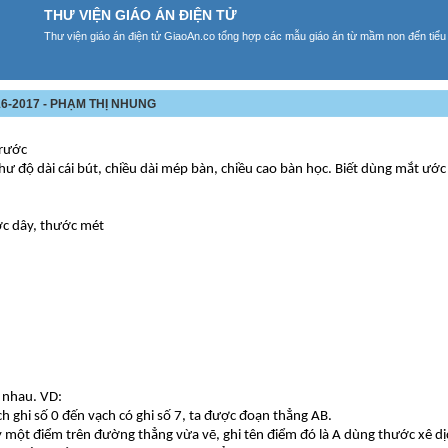
THƯ VIỆN GIÁO ÁN ĐIỆN TỬ
Thư viện giáo án điện tử GiaoAn.co tổng hợp các mẫu giáo án từ mầm non đến tiểu
6-2017 - PHẠM THỊ NHUNG
trước
như độ dài cái bút, chiều dài mép bàn, chiều cao bàn học. Biết dùng mắt ướ
ớc dây, thước mét
 nhau. VD:
 ghi số 0 đến vạch có ghi số 7, ta được đoạn thẳng AB.
y một điểm trên đường thẳng vừa vẽ, ghi tên điểm đó là A dùng thước xê d