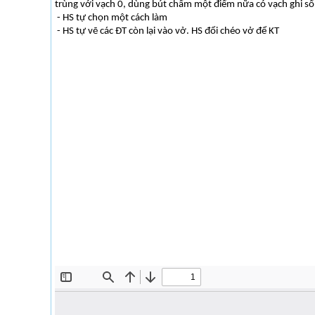
trùng với vạch 0, dùng bút chấm một điểm nữa có vạch ghi số
- HS tự chọn một cách làm
- HS tự vẽ các ĐT còn lại vào vở. HS đổi chéo vở để KT