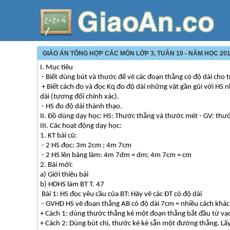
GIÁO ÁN TỔNG HỢP CÁC MÔN LỚP 3, TUẦN 10 - NĂM HỌC 201
I. Mục tiêu
- Biết dùng bút và thước để vẽ các đoạn thẳng có độ dài cho 
+ Biết cách đo và đọc Kq đo độ dài những vật gần gũi với HS 
dài (tương đối chính xác).
- HS đo độ dài thành thạo.
II. Đồ dùng dạy học: HS: Thước thẳng và thước mét - GV: thư
III. Các hoạt động dạy học:
1. KT bài cũ:
- 2 HS đọc: 3m 2cm ; 4m 7cm
- 2 HS lên bảng làm: 4m 7dm = dm; 4m 7cm = cm
2. Bài mới:
a) Giới thiệu bài
b) HDHS làm BT T. 47
Bài 1: HS đọc yêu cầu của BT: Hãy vẽ các ĐT có độ dài
- GVHD HS vẽ đoạn thẳng AB có độ dài 7cm = nhiều cách khác
+ Cách 1: dùng thước thẳng kẻ một đoạn thẳng bắt đầu từ vạch
+ Cách 2: Dùng bút chì, thước kẻ kẻ sẵn một đường thẳng. Lấ