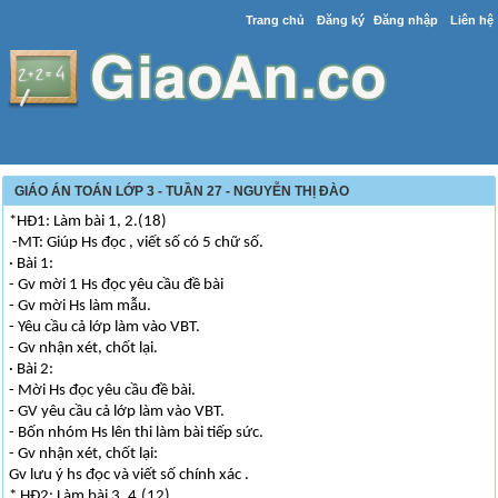
Trang chủ
Đăng ký
Đăng nhập
Liên hệ
GIÁO ÁN TOÁN LỚP 3 - TUẦN 27 - NGUYỄN THỊ ĐÀO
*HĐ1: Làm bài 1, 2.(18)
-MT: Giúp Hs đọc , viết số có 5 chữ số.
· Bài 1:
- Gv mời 1 Hs đọc yêu cầu đề bài
- Gv mời Hs làm mẫu.
- Yêu cầu cả lớp làm vào VBT.
- Gv nhận xét, chốt lại.
· Bài 2:
- Mời Hs đọc yêu cầu đề bài.
- GV yêu cầu cả lớp làm vào VBT.
- Bốn nhóm Hs lên thi làm bài tiếp sức.
- Gv nhận xét, chốt lại:
Gv lưu ý hs đọc và viết số chính xác .
* HĐ2: Làm bài 3, 4.(12)