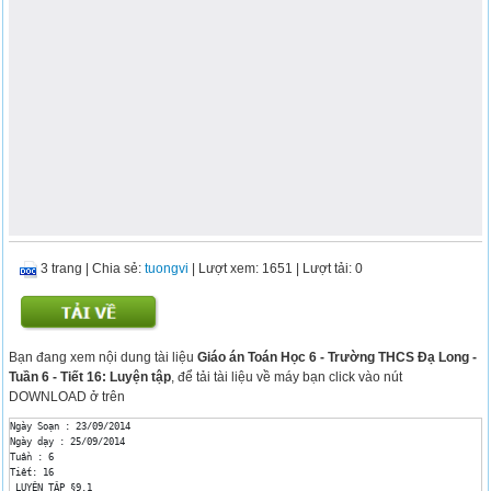
3 trang
|
Chia sẻ:
tuongvi
| Lượt xem: 1651
| Lượt tải: 0
Bạn đang xem nội dung tài liệu
Giáo án Toán Học 6 - Trường THCS Đạ Long -
Tuần 6 - Tiết 16: Luyện tập
, để tải tài liệu về máy bạn click vào nút
DOWNLOAD ở trên
Ngày Soạn : 23/09/2014

Ngày dạy : 25/09/2014

Tuần : 6

Tiết: 16

 LUYỆN TẬP §9.1
