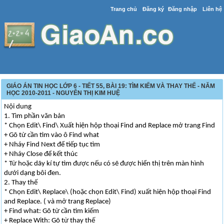
Trang chủ
Đăng ký
Đăng nhập
Liên hệ
GIÁO ÁN TIN HỌC LỚP 6 - TIẾT 55, BÀI 19: TÌM KIẾM VÀ THAY THẾ - NĂM
HỌC 2010-2011 - NGUYỄN THỊ KIM HUỆ
Nội dung
1. Tìm phần văn bản
* Chọn Edit\ Find\ Xuất hiện hộp thoại Find and Replace mở trang Find
+ Gõ từ cần tìm vào ô Find what
+ Nháy Find Next để tiếp tục tìm
+ Nháy Close để kết thúc
* Từ hoặc dãy kí tự tìm được nếu có sẽ được hiển thị trên màn hình
dưới dạng bôi đen.
2. Thay thế
* Chọn Edit\ Replace\ (hoặc chọn Edit\ Find) xuất hiện hộp thoại Find
and Replace. ( và mở trang Replace)
+ Find what: Gõ từ cần tìm kiếm
+ Replace With: Gõ từ thay thế