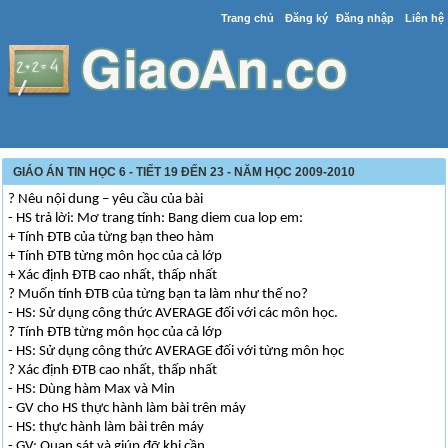
Trang chủ
Đăng ký
Đăng nhập
Liên hệ
GIÁO ÁN TIN HỌC 6 - TIẾT 19 ĐẾN 23 - NĂM HỌC 2009-2010
? Nêu nội dung – yêu cầu của bài
- HS trả lời: Mơ trang tính: Bang diem cua lop em:
+ Tính ĐTB của từng bạn theo hàm
+ Tính ĐTB từng môn học của cả lớp
+ Xác định ĐTB cao nhất, thấp nhất
? Muốn tính ĐTB của từng bạn ta làm như thế no?
- HS: Sử dụng công thức AVERAGE đối với các môn học.
? Tính ĐTB từng môn học của cả lớp
- HS: Sử dụng công thức AVERAGE đối với từng môn học
? Xác định ĐTB cao nhất, thấp nhất
- HS: Dùng hàm Max và Min
- GV cho HS thực hành làm bài trên máy
- HS: thực hành làm bài trên máy
- GV: Quan sát và giúp đỡ khi cần