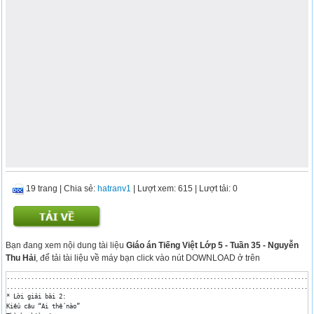
19 trang
|
Chia sẻ:
hatranv1
| Lượt xem: 615
| Lượt tải: 0
Bạn đang xem nội dung tài liệu
Giáo án Tiếng Việt Lớp 5 - Tuần 35 - Nguyễn
Thu Hải
, để tải tài liệu về máy bạn click vào nút DOWNLOAD ở trên
.........................................................................................................................................................................................................................................................................................................................................................................................................................
........................................................................................................................................................................................................................................................................................................................................................................................................................................................
* Lời giải bài 2:
Kiểu câu “Ai thế nào”
Thành phần câu
Đặc điểm
Chủ ngữ
Vị ngữ
Câu hỏi
Ai (cái gì, con gì)?
Thế nào?
Cấu tạo
- Danh từ, cụm danh từ.
- Đại từ
- Tính từ, cụm tính từ.
- Động từ, cụm động từ.
Ví dụ
Cánh đại bàng rất khoẻ.
Em rất thích đại bàng.
Kiểu câu “Ai là gì”
Thành phần câu
Đặc điểm
Chủ ngữ
Vị ngữ
Câu hỏi
Ai (cái gì, con gì)?
Là gì (là ai, là con gì)?
Cấu tạo
- Danh từ, cụm danh từ.
- Danh từ, cụm danh từ.
Ví dụ
Chim công là nghệ sĩ múa tài ba.
* Lời giải bài 3:
Các loại trạng ngữ
Đặc điểm
Các loại TN
Câu hỏi
Ví dụ
TN chỉ nơi chốn
ở đâu?
Ngoài đường, xe cộ đi lại như mắc cửi.
TN chỉ nguyên nhân
Vì sao?
Nhờ đâu?
Tại đâu?
.Vì vắng tiếng cười, vương quốc nọ buồn chán kinh khủng.
. Nhờ siêng năng, chăm chỉ, Nam đã vượt lên đẫn đầu lớp. 
. Tại Hoa biếng học mà cả tổ chẳng được khen.
TN chỉ mục đích
Để làm gì?
Nhằm mục đích gì?
Vì cái gì?
. Để đỡ nhức mắt, người làm việc với máy vi tính cứ 45 phút phải nghỉ giải lao.
. Vì Tổ quốc, thiếu niên sẵn sàng.
. Các trường đã tổ chức nhiều hoạt động nhằm bảo vệ môi trường xanh, sạch, đẹp.
TN chỉ phương tiện
Bằng cái gì?
Với cái gì?
. Hà khuyên bạn bằng một giọng rất nhỏ nhẹ, chân tình.
. Với đôi bàn tay khéo léo, Dũng đã nặn được một con trâu đất y như thật. 
TN chỉ sự so sánh
Như thế nào?
. Cậu bé vui sướng chạy tung t