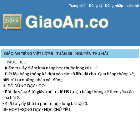
Trang chủ
Đăng ký
Đăng nhập
Liên hệ
GIÁO ÁN TIẾNG VIỆT LỚP 5 - TUẦN 35 - NGUYỄN THU HẢI
I- MỤC TIÊU:
- Kiểm tra lấy điểm khả năng học thuộc lòng của HS.
- Biết lập bảng thống kê dựa vào các số liệu đã cho. Qua bảng thống kê,
biết rút ra những nhận xét đúng.
II- ĐỒ DÙNG DẠY HỌC:
- Bút dạ và 4; 5 tờ giấy khổ to để HS tự lập bảng thống kê theo yêu cầu
của bài 2.
- 4; 5 tờ giấy khổ to phô tô nội dung bài tập 3.
III- HOẠT ĐỘNG DẠY - HỌC CHỦ YẾU