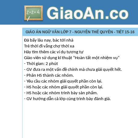
GIÁO ÁN NGỮ VĂN LỚP 7 - NGUYỄN THẾ QUYÊN - TIẾT 15-16
Đã bấy lâu nay, bác tới nhà
Trẻ thời đi vắng chợ thời xa
Hãy tìm thêm các ví dụ tương tự
Giáo viên sử dụng kĩ thuật “Hoàn tất một nhiệm vụ”
- Thời gian: 2 phút
- GV đưa ra một vấn đề chính mà chưa giải quyết hết.
- Phân HS thành các nhóm.
- Yêu cầu các nhóm giải quyết phần còn lại.
- HS hoặc các nhóm giải quyết phần còn lại.
- HS hoặc các nhóm trình bày sản phẩm.
- GV hướng dẫn cả lớp cúng trình bày đánh giá.