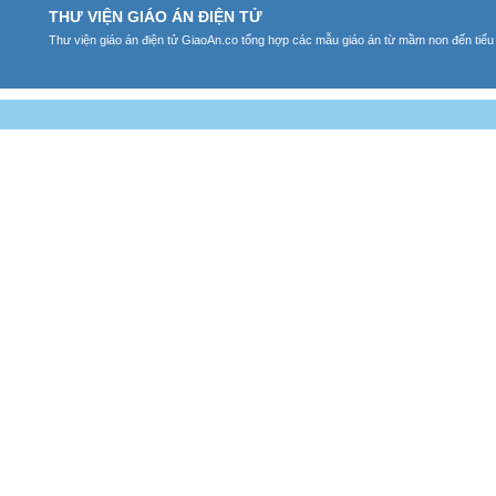
THƯ VIỆN GIÁO ÁN ĐIỆN TỬ
Thư viện giáo án điện tử GiaoAn.co tổng hợp các mẫu giáo án từ mầm non đến tiểu