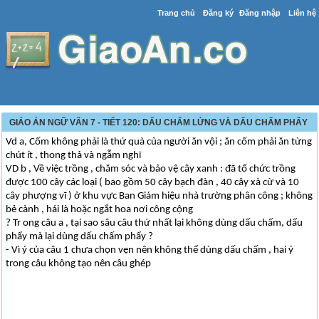
Trang chủ
Đăng ký
Đăng nhập
Liên hệ
GIÁO ÁN NGỮ VĂN 7 - TIẾT 120: DẤU CHẤM LỬNG VÀ DẤU CHẤM PHẨY
Vd a, Cốm không phải là thứ quà của người ăn vội ; ăn cốm phải ăn từng
chút ít , thong thả và ngẫm nghĩ
VD b , Về việc trồng , chăm sóc và bảo vệ cây xanh : đã tổ chức trồng
được 100 cây các loại ( bao gồm 50 cây bạch đàn , 40 cây xà cừ và 10
cây phượng vĩ ) ở khu vực Ban Giám hiệu nhà trường phân công ; không
bẻ cành , hái là hoặc ngắt hoa nơi công cộng
? Tr ong câu a , tại sao sâu câu thứ nhất lại không dùng dấu chấm, dấu
phẩy mà lại dùng dấu chấm phẩy ?
- Vì ý của câu 1 chưa chọn vẹn nên không thể dùng dấu chấm , hai ý
trong câu không tạo nên câu ghép