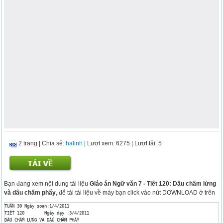
2 trang
|
Chia sẻ:
halinh
| Lượt xem: 6275
| Lượt tải: 5
Bạn đang xem nội dung tài liệu
Giáo án Ngữ văn 7 - Tiết 120: Dấu chấm lửng
và dấu chấm phẩy
, để tải tài liệu về máy bạn click vào nút DOWNLOAD ở trên
TUẦN 30	Ngày soạn:1/4/2011

TIẾT 120	Ngày dạy :3/4/2011

DẤU CHẤM LỬNG VÀ DẤU CHẤM PHẨY
