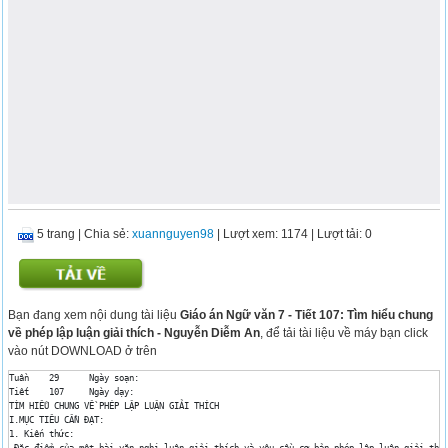
5 trang
|
Chia sẻ:
xuannguyen98
| Lượt xem: 1174
| Lượt tải: 0
Bạn đang xem nội dung tài liệu
Giáo án Ngữ văn 7 - Tiết 107: Tìm hiểu chung
về phép lập luận giải thích - Nguyễn Diễm An
, để tải tài liệu về máy bạn click
vào nút DOWNLOAD ở trên
Tuần	29	Ngày soạn: 

Tiết 	107	Ngày dạy:	

TÌM HIỂU CHUNG VỀ PHÉP LẬP LUẬN GIẢI THÍCH

I.MỤC TIÊU CẦN ĐẠT: 

1. Kiến thức: 

-Đặc điểm của một bài văn nghị luận giải thích và yêu cầu cơ bản phép lập luận giải thíc