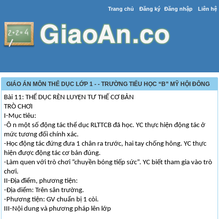
Trang chủ
Đăng ký
Đăng nhập
Liên hệ
GIÁO ÁN MÔN THỂ DỤC LỚP 1 - - TRƯỜNG TIỂU HỌC “B” MỸ HỘI ĐÔNG
Bài 11: THỂ DỤC RÈN LUYỆN TƯ THẾ CƠ BẢN
TRÒ CHƠI
I-Mục tiêu:
-Ô n một số động tác thể dục RLTTCB đã học. YC thực hiện động tác ở
mức tương đối chính xác.
-Học động tác đứng đưa 1 chân ra trước, hai tay chống hông. YC thực
hiện được động tác cơ bản đúng.
-Làm quen với trò chơi “chuyền bóng tiếp sức”. YC biết tham gia vào trò
chơi.
II-Địa điểm, phương tiện:
-Địa diểm: Trên sân trường.
-Phương tiện: GV chuẩn bị 1 còi.
III-Nội dung và phương pháp lên lớp