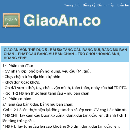
Trang chủ
Đăng ký
Đăng nhập
Liên hệ
GIÁO ÁN MÔN THỂ DỤC 5 - BÀI 56: TÂNG CẦU BẰNG ĐÙI, BẰNG MU BÀN
CHÂN – PHÁT CẦU BẰNG MU BÀN CHÂN – TRÒ CHƠI “HOÀNG ANH,
HOÀNG YẾN”
1/. Phần mở đầu:
- GV nhận lớp, phổ biến nội dung, yêu cầu (M. tiu).
- Chạy chậm trên địa hình tự nhin.
- Khởi động các khớp.
- Ôn đ/t vươn thở, tay, chân, vặn mình, toàn thân, nhảy của bài TD PTC.
- Gọi 1-2 HS lên thực hiện tâng cầu = mu bàn chân.
2/. Phần cơ bản:.
a/ Tâng cầu bằng đùi, bằng mu bàn chân:
Gọi 1-2 HS lên thực hiện lại động tác cho cả lớp xem.GV cng HS nhận xt.
* HS CHT: Tay cầm cầu buông xuống, dùng đùi tâng cầu lên, thành tích 1
lần tâng trúng cầu.
* HS HT: Tay tung cầu lên cao khoảng 3-5 dm, dùng đùi tâng cầu lên,