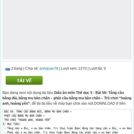
2 trang
|
Chia sẻ:
anhquan78
| Lượt xem: 2270
| Lượt tải: 0
Bạn đang xem nội dung tài liệu
Giáo án môn Thể dục 5 - Bài 56: Tâng cầu
bằng đùi, bằng mu bàn chân – phát cầu bằng mu bàn chân – Trò chơi “hoàng
anh, hoàng yến”
, để tải tài liệu về máy bạn click vào nút DOWNLOAD ở trên
 BÀI 56: TÂNG CẦU BẰNG ĐÙI, BẰNG MU BÀN CHÂN – 

 PHÁT CẦU BẰNG MU BÀN CHÂN – 

 TRÒ CHƠI “HOÀNG ANH, HOÀNG YẾN”

I/ MỤC TIÊU: 

 - Tâng cầu = đùi, = mu bàn chân. Y/c thực hiện được đợng tác tâng cầu = đùi, = mu bàn c
 - Phát cầu = mu bàn chân. Y/c thực hiện được đợng tác phát cầu = mu bàn chân
